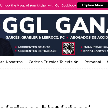
Unlock the Magic of Your kitchen with Our Cookbook!
Explore More
re Nosotros
Cadena Tricolor Televisión
Personal