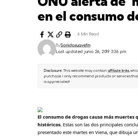
ONU alerta de ‘
en el consumo d
6 Min Read
By
Sonidosuavefm
Last updated: junio 26, 2019 3:36 pm
Disclosure:
This website may contain
affiliate links
, whi
purchase. I only recommend products or services that 
is appreciated!
El consumo de drogas causa más muertes q
históricos.
Estas son las dos principales conc
presentado este martes en Viena, que dibuja 