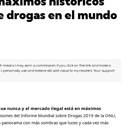
máximos históricos’
e drogas en el mundo
ch means I may earn a commission if you click on the link and make a
I personally use and believe will add value to my readers. Your support
ue nunca y el mercado ilegal está en máximos
lusiones del Informe Mundial sobre Drogas 2019 de la
ONU
,
un panorama con más sombras que luces y cada vez más