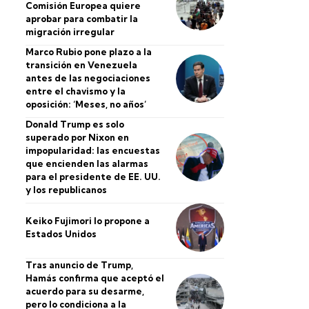
Comisión Europea quiere
aprobar para combatir la
migración irregular
Marco Rubio pone plazo a la
transición en Venezuela
antes de las negociaciones
entre el chavismo y la
oposición: ‘Meses, no años’
Donald Trump es solo
superado por Nixon en
impopularidad: las encuestas
que encienden las alarmas
para el presidente de EE. UU.
y los republicanos
Keiko Fujimori lo propone a
Estados Unidos
Tras anuncio de Trump,
Hamás confirma que aceptó el
acuerdo para su desarme,
pero lo condiciona a la