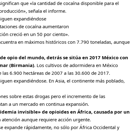
gnifican que «la cantidad de cocaína disponible para el
roducción», señala el informe.
 siguen expandiéndose
taciones de cocaína aumentaron
ción creció en un 50 por ciento».
ncuentra en máximos históricos con 7.790 toneladas, aunque
 de opio del mundo, detrás se sitúa en 2017 México con
mar (Birmania)
. Los cultivos de adormidera en México
 las 6.900 hectáreas de 2007 a las 30.600 de 2017.
siguen expandiéndose. En Asia, el continente más poblado,
ones sobre estas drogas pero el incremento de las
untan a un mercado en continua expansión.
idemia invisible» de opioides en África, causada por un
 atención aunque requiere acción urgente.
 se expande rápidamente, no sólo por África Occidental y