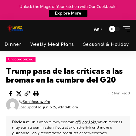
Unlock the Magic of Your kitchen with Our Cookbook!
Explore More
Aa
Dinner
Weekly Meal Plans
Seasonal & Holiday
Uncategorized
Trump pasa de las críticas a las
bromas en la cumbre del G20
6 Min Read
By
Sonidosuavefm
Last updated: junio 29, 2019 3:45 am
Disclosure:
This website may contain
affiliate links
, which means I
may earn a commission if you click on the link and make a
purchase. I only recommend products or services that I