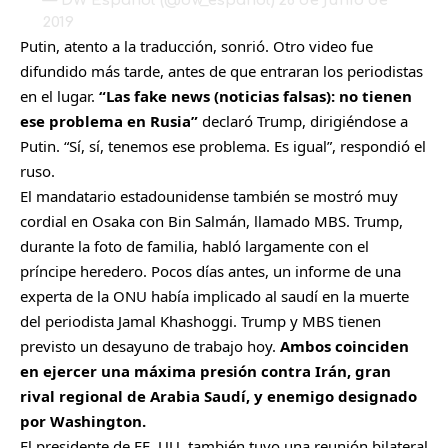
— DW Español (@dw_espanol)
28 de junio de
2019
Putin, atento a la traducción, sonrió. Otro video fue
difundido más tarde, antes de que entraran los periodistas
en el lugar.
“Las fake news (noticias falsas): no tienen
ese problema en Rusia”
declaró Trump, dirigiéndose a
Putin. “Sí, sí, tenemos ese problema. Es igual”, respondió el
ruso.
El mandatario estadounidense también se mostró muy
cordial en Osaka con Bin Salmán, llamado MBS. Trump,
durante la foto de familia, habló largamente con el
príncipe heredero. Pocos días antes, un informe de una
experta de la ONU había implicado al saudí en la muerte
del periodista Jamal Khashoggi. Trump y MBS tienen
previsto un desayuno de trabajo hoy.
Ambos coinciden
en ejercer una máxima presión contra Irán, gran
rival regional de Arabia Saudí, y enemigo designado
por Washington.
El presidente de EE. UU. también tuvo una reunión bilateral