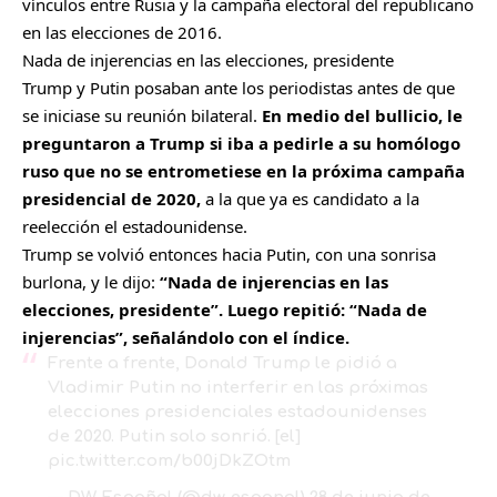
vínculos entre Rusia y la campaña electoral del republicano
en las elecciones de 2016.
Nada de injerencias en las elecciones, presidente
Trump y Putin posaban ante los periodistas antes de que
se iniciase su reunión bilateral.
En medio del bullicio, le
preguntaron a Trump si iba a pedirle a su homólogo
ruso que no se entrometiese en la próxima campaña
presidencial de 2020,
a la que ya es candidato a la
reelección el estadounidense.
Trump se volvió entonces hacia Putin, con una sonrisa
burlona, y le dijo:
“Nada de injerencias en las
elecciones, presidente”. Luego repitió: “Nada de
injerencias”, señalándolo con el índice.
Frente a frente, Donald Trump le pidió a
Vladimir Putin no interferir en las próximas
elecciones presidenciales estadounidenses
de 2020. Putin solo sonrió. [el]
pic.twitter.com/b00jDkZOtm