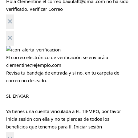
Hola
Clementine
el correo
baxulaft@gmai.com
no ha sido
r
a
verificado.
Verificar Correo
r
C
e
r
r
Cerrar
a
r
El correo electrónico de verificación se enviará a
clementine@ejemplo.com
Revisa tu bandeja de entrada y si no, en tu carpeta de
correo no deseado.
SI, ENVIAR
Ya tienes una cuenta vinculada a EL TIEMPO, por favor
inicia sesión con ella y no te pierdas de todos los
beneficios que tenemos para tí.
Iniciar sesión