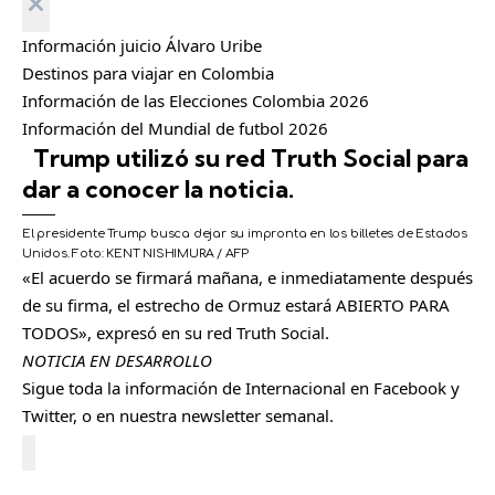
C
e
Información juicio Álvaro Uribe
r
Destinos para viajar en Colombia
r
a
Información de las Elecciones Colombia 2026
r
Información del Mundial de futbol 2026
Trump utilizó su red Truth Social para
dar a conocer la noticia.
El presidente Trump busca dejar su impronta en los billetes de Estados
Unidos.
Foto:
KENT NISHIMURA / AFP
«El acuerdo se firmará mañana, e inmediatamente después
de su firma, el estrecho de Ormuz estará ABIERTO PARA
TODOS», expresó en su red Truth Social.
NOTICIA EN DESARROLLO
Sigue toda la información de Internacional en
Facebook
y
Twitter
, o en nuestra
newsletter semanal
.
Cerrar