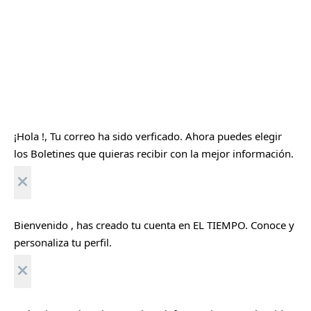
¡Hola
!, Tu correo ha sido verficado. Ahora puedes elegir
los
Boletines
que quieras recibir con la mejor información.
C
e
r
Bienvenido
, has creado tu cuenta en EL TIEMPO. Conoce y
r
a
personaliza tu
perfil
.
r
C
e
r