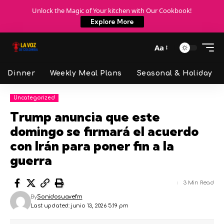
Unlock the Magic of Your kitchen with Our Cookbook!
Explore More
Aa
Dinner
Weekly Meal Plans
Seasonal & Holiday
Uncategorized
Trump anuncia que este
domingo se firmará el acuerdo
con Irán para poner fin a la
guerra
3 Min Read
By
Sonidosuavefm
Last updated: junio 13, 2026 5:19 pm