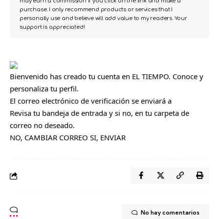
may earn a commission if you click on the link and make a
purchase. I only recommend products or services that I
personally use and believe will add value to my readers. Your
support is appreciated!
Bienvenido
has creado tu cuenta en EL TIEMPO. Conoce y
personaliza tu perfil.
El correo electrónico de verificación se enviará a
Revisa tu bandeja de entrada y si no, en tu carpeta de
correo no deseado.
NO, CAMBIAR CORREO
SI, ENVIAR
No hay comentarios