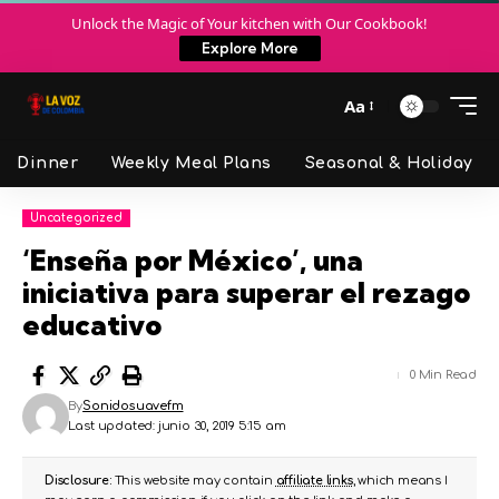
Unlock the Magic of Your kitchen with Our Cookbook!
Explore More
Aa
Dinner
Weekly Meal Plans
Seasonal & Holiday
Uncategorized
‘Enseña por México’, una
iniciativa para superar el rezago
educativo
0 Min Read
By
Sonidosuavefm
Last updated: junio 30, 2019 5:15 am
Disclosure:
This website may contain
affiliate links
, which means I