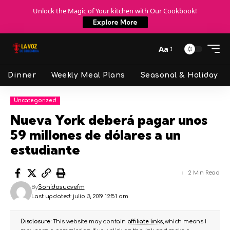
Unlock the Magic of Your kitchen with Our Cookbook!
Explore More
Aa
Dinner
Weekly Meal Plans
Seasonal & Holiday
Uncategorized
Nueva York deberá pagar unos
59 millones de dólares a un
estudiante
2 Min Read
By
Sonidosuavefm
Last updated: julio 3, 2019 12:51 am
Disclosure:
This website may contain
affiliate links
, which means I