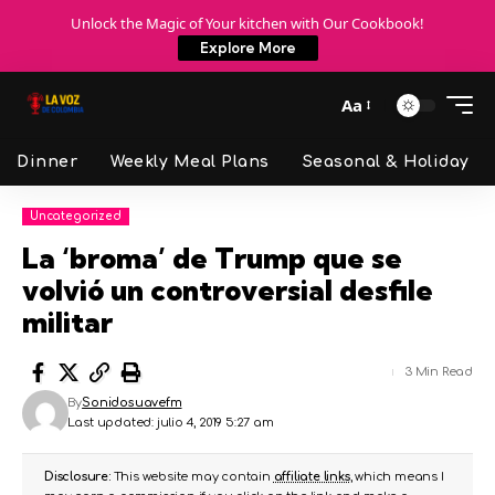
Unlock the Magic of Your kitchen with Our Cookbook!
Explore More
Aa
Dinner
Weekly Meal Plans
Seasonal & Holiday
Uncategorized
La ‘broma’ de Trump que se
volvió un controversial desfile
militar
3 Min Read
By
Sonidosuavefm
Last updated: julio 4, 2019 5:27 am
Disclosure:
This website may contain
affiliate links
, which means I