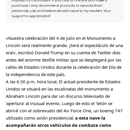
may earn a commission if you click on the link and make a
purchase. I only recommend products or services that I
personally use and believe will add value to my readers. Your
support is appreciated!
«Nuestra celebración del 4 de julio en el Monumento a
Lincoln será realmente grande. ¡Será el espectáculo de una
era!», escribió Donald Trump en su cuenta de Twitter días
antes del enorme desfile militar que se desplegará por las
calles de Estados Unidos durante la celebración del Día de
la independencia de este país.
A las 6:30 p.m. hora local, El actual presidente de Estados
Unidos se situará en las escalinatas del monumento a
Abraham Lincoln para dar un discurso televisado de
‘apertura’ al inusual evento. Luego de esto el ‘telón se
abrirá’ con el sobrevuelo del Air Force One, un boeing 747
utilizado como avión presidencial;
a esta nave la
acompañarán otros vehículos de combate como