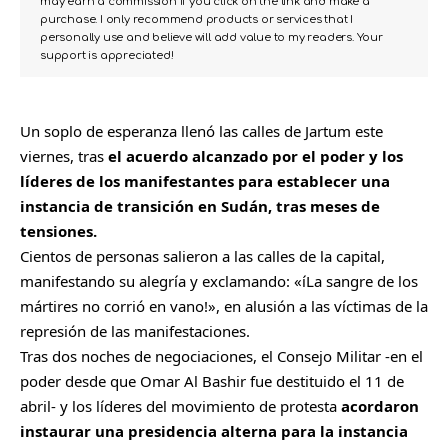
may earn a commission if you click on the link and make a
purchase. I only recommend products or services that I
personally use and believe will add value to my readers. Your
support is appreciated!
Un soplo de esperanza llenó las calles de Jartum este
viernes, tras
el acuerdo alcanzado por el poder y los
líderes de los manifestantes para establecer una
instancia de transición en
Sudán
, tras meses de
tensiones.
Cientos de personas salieron a las calles de la capital,
manifestando su alegría y exclamando: «íLa sangre de los
mártires no corrió en vano!», en alusión a las víctimas de la
represión de las manifestaciones.
Tras dos noches de negociaciones, el Consejo Militar -en el
poder desde que Omar Al Bashir fue destituido el 11 de
abril- y los líderes del movimiento de protesta
acordaron
instaurar una presidencia alterna para la instancia