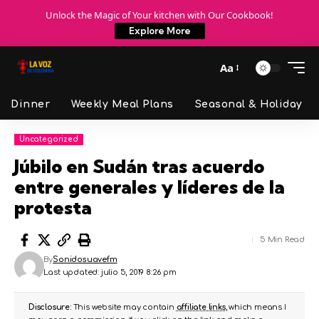
Unlock the Magic of Your kitchen with Our Cookbook!
Explore More
Aa
Dinner
Weekly Meal Plans
Seasonal & Holiday
Uncategorized
Júbilo en Sudán tras acuerdo
entre generales y líderes de la
protesta
5 Min Read
By
Sonidosuavefm
Last updated: julio 5, 2019 8:26 pm
Disclosure:
This website may contain
affiliate links
, which means I