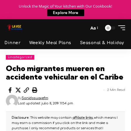
Unlock the Magic of Your kitchen with Our Cookbook!
Explore More
Aa
Dinner
Weekly Meal Plans
Seasonal & Holiday
Uncategorized
Ocho migrantes mueren en
accidente vehicular en el Caribe
2 Min Read
By
Sonidosuavefm
Last updated: julio 8, 2019 11:54 pm
Disclosure:
This website may contain
affiliate links
, which means I
may earn a commission if you click on the link and make a
purchase. I only recommend products or services that I