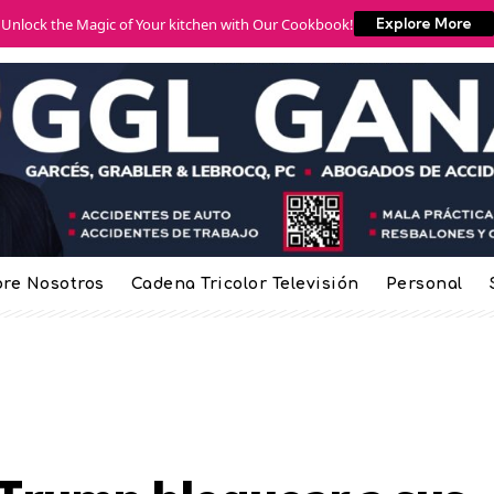
Unlock the Magic of Your kitchen with Our Cookbook!
Explore More
re Nosotros
Cadena Tricolor Televisión
Personal