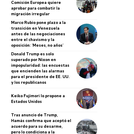
Comisión Europea quiere
aprobar para combatir la
migración irregular
Marco Rubio pone plazo a la
transición en Venezuela
antes de las negociaciones
entre el chavismo y la
oposición: ‘Meses, no años’
Donald Trump es solo
superado por Nixon en
impopularidad: las encuestas
que encienden las alarmas
para el presidente de EE. UU.
y los republicanos
Keiko Fujimori lo propone a
Estados Unidos
Tras anuncio de Trump,
Hamás confirma que aceptó el
acuerdo para su desarme,
pero lo condiciona a la