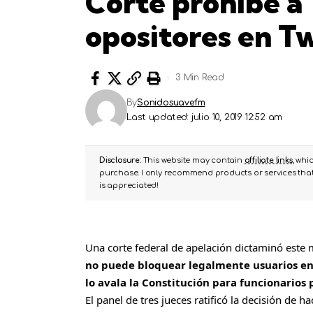
Corte prohíbe a
opositores en T
3 Min Read
By
Sonidosuavefm
Last updated: julio 10, 2019 12:52 am
Disclosure:
This website may contain
affiliate links
, whi
purchase. I only recommend products or services that 
is appreciated!
Una corte federal de apelación dictaminó este 
no puede bloquear legalmente usuarios en T
lo avala la Constitución para funcionarios 
El panel de tres jueces ratificó la decisión de 