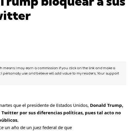
 Trump bloquear a sus
witter
ch means I may earn a commission if you click on the link and make a
I personally use and believe will add value to my readers. Your support
martes que el presidente de
Estados Unidos
,
Donald Trump,
witter por sus diferencias políticas, pues tal acto no
públicos.
hace un año de un juez federal de que