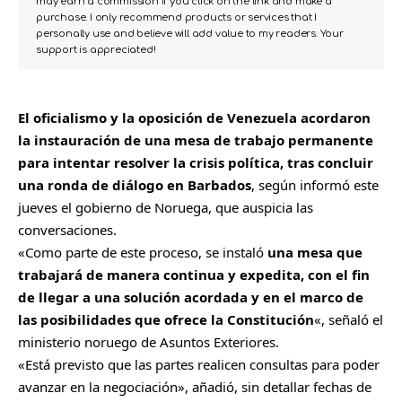
may earn a commission if you click on the link and make a
purchase. I only recommend products or services that I
personally use and believe will add value to my readers. Your
support is appreciated!
El oficialismo y la oposición de
Venezuela
acordaron
la instauración de una mesa de trabajo permanente
para intentar resolver la crisis política, tras concluir
una ronda de diálogo en Barbados
, según informó este
jueves el gobierno de
Noruega
, que auspicia las
conversaciones.
«Como parte de este proceso, se instaló
una mesa que
trabajará de manera continua y expedita, con el fin
de llegar a una solución acordada y en el marco de
las posibilidades que ofrece la Constitución
«, señaló el
ministerio noruego de Asuntos Exteriores.
«Está previsto que las partes realicen consultas para poder
avanzar en la negociación», añadió, sin detallar fechas de