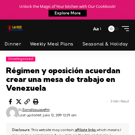
Unlock the Magic of Your kitchen with Our Cookbook!
Explore More
Aa
Dinner
Weekly Meal Plans
Seasonal & Holiday
Uncategorized
Régimen y oposición acuerdan
crear una mesa de trabajo en
Venezuela
3 Min Read
By
Sonidosuavefm
Last updated: julio 12, 2019 12:29 am
Disclosure:
This website may contain
affiliate links
, which means I