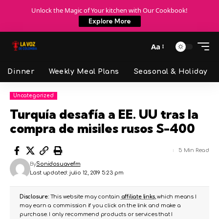
Unlock the Magic of Your kitchen with Our Cookbook!
Explore More
Aa
Dinner
Weekly Meal Plans
Seasonal & Holiday
Uncategorized
Turquía desafía a EE. UU tras la
compra de misiles rusos S-400
5 Min Read
By
Sonidosuavefm
Last updated: julio 12, 2019 5:23 pm
Disclosure:
This website may contain
affiliate links
, which means I
may earn a commission if you click on the link and make a
purchase. I only recommend products or services that I