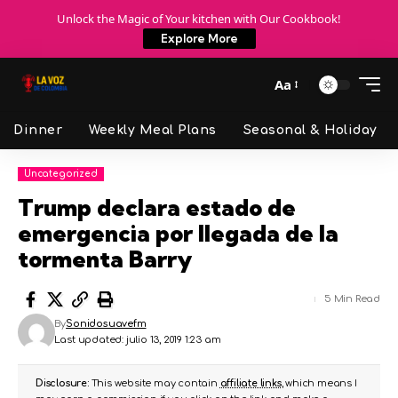
Unlock the Magic of Your kitchen with Our Cookbook!
Explore More
Aa
Dinner
Weekly Meal Plans
Seasonal & Holiday
Uncategorized
Trump declara estado de
emergencia por llegada de la
tormenta Barry
5 Min Read
By
Sonidosuavefm
Last updated: julio 13, 2019 1:23 am
Disclosure:
This website may contain
affiliate links
, which means I