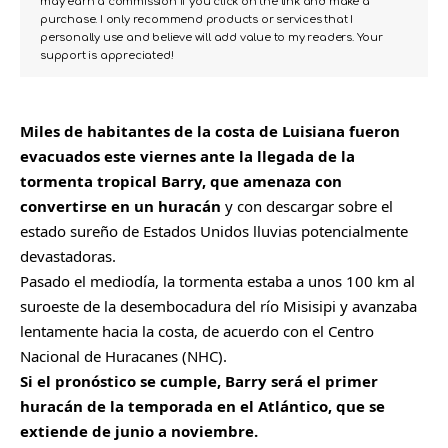
may earn a commission if you click on the link and make a
purchase. I only recommend products or services that I
personally use and believe will add value to my readers. Your
support is appreciated!
Miles de habitantes de la costa de Luisiana fueron
evacuados este viernes ante la llegada de la
tormenta tropical Barry, que amenaza con
convertirse en un huracán
y con descargar sobre el
estado sureño de
Estados Unidos
lluvias potencialmente
devastadoras.
Pasado el mediodía, la tormenta estaba a unos 100 km al
suroeste de la desembocadura del río Misisipi y avanzaba
lentamente hacia la costa, de acuerdo con el Centro
Nacional de Huracanes (NHC).
Si el pronóstico se cumple, Barry será el primer
huracán de la temporada en el Atlántico, que se
extiende de junio a noviembre.