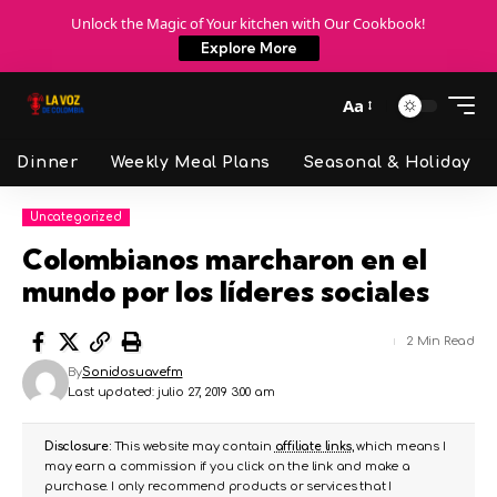
Unlock the Magic of Your kitchen with Our Cookbook!
Explore More
Aa
Dinner
Weekly Meal Plans
Seasonal & Holiday
Uncategorized
Colombianos marcharon en el
mundo por los líderes sociales
2 Min Read
By
Sonidosuavefm
Last updated: julio 27, 2019 3:00 am
Disclosure:
This website may contain
affiliate links
, which means I
may earn a commission if you click on the link and make a
purchase. I only recommend products or services that I