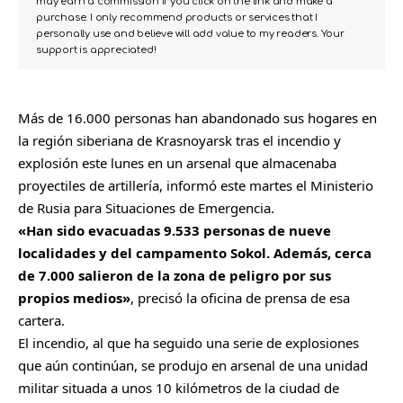
may earn a commission if you click on the link and make a
purchase. I only recommend products or services that I
personally use and believe will add value to my readers. Your
support is appreciated!
Más de 16.000 personas han abandonado sus hogares en
la región siberiana de Krasnoyarsk tras el incendio y
explosión este lunes en un arsenal que almacenaba
proyectiles de artillería, informó este martes el Ministerio
de Rusia para Situaciones de Emergencia.
«Han sido evacuadas 9.533 personas de nueve
localidades y del campamento Sokol. Además, cerca
de 7.000 salieron de la zona de peligro por sus
propios medios»
, precisó la oficina de prensa de esa
cartera.
El incendio, al que ha seguido una serie de explosiones
que aún continúan, se produjo en arsenal de una unidad
militar situada a unos 10 kilómetros de la ciudad de