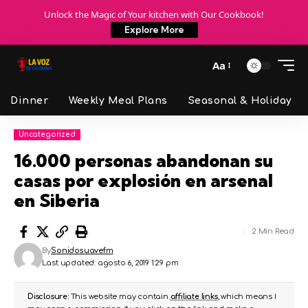
Unlock the Magic of Your kitchen with Our Cookbook!
Explore More
Aa
Dinner
Weekly Meal Plans
Seasonal & Holiday
Uncategorized
16.000 personas abandonan su
casas por explosión en arsenal
en Siberia
2 Min Read
By
Sonidosuavefm
Last updated: agosto 6, 2019 1:29 pm
Disclosure:
This website may contain
affiliate links
, which means I