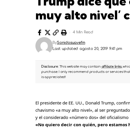
Trump dice que 
muy alto nivel’ 
4 Min Read
By
Sonidosuavefm
Last updated: agosto 20, 2019 9:41 pm
Disclosure:
This website may contain
affiliate links
, whi
purchase. I only recommend products or services that 
is appreciated!
El presidente de EE. UU., Donald Trump, confi
chavismo «a muy alto nivel», al ser preguntad
y el considerado «número dos» del oficialismo
«No quiero decir con quién, pero estamos 