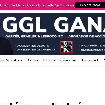
Unlock the Magic of Your kitchen with Our Cookbook!
Explore More
re Nosotros
Cadena Tricolor Televisión
Personal