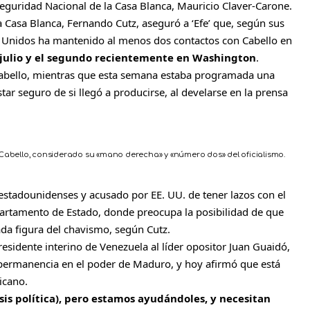
eguridad Nacional de la Casa Blanca, Mauricio Claver-Carone.
 Casa Blanca, Fernando Cutz, aseguró a ‘Efe’ que, según sus
s Unidos ha mantenido al menos dos contactos con Cabello en
 julio y el segundo recientemente en Washington
.
Cabello, mientras que esta semana estaba programada una
tar seguro de si llegó a producirse, al develarse en la prensa
Cabello, considerado su «mano derecha» y «número dos» del oficialismo.
 estadounidenses y acusado por EE. UU. de tener lazos con el
partamento de Estado, donde preocupa la posibilidad de que
ada figura del chavismo, según Cutz.
sidente interino de Venezuela al líder opositor Juan Guaidó,
permanencia en el poder de Maduro, y hoy afirmó que está
icano.
is política), pero estamos ayudándoles, y necesitan