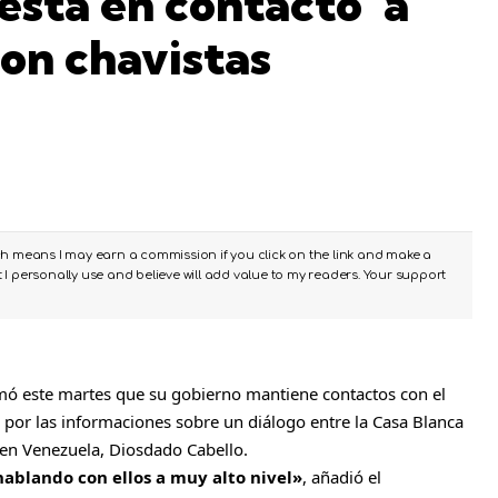
está en contacto ‘a
con chavistas
ch means I may earn a commission if you click on the link and make a
I personally use and believe will add value to my readers. Your support
rmó este martes que su gobierno mantiene contactos con el
o por las informaciones sobre
un diálogo entre la Casa Blanca
 en Venezuela, Diosdado Cabello
.
hablando con ellos a muy alto nivel»
, añadió el