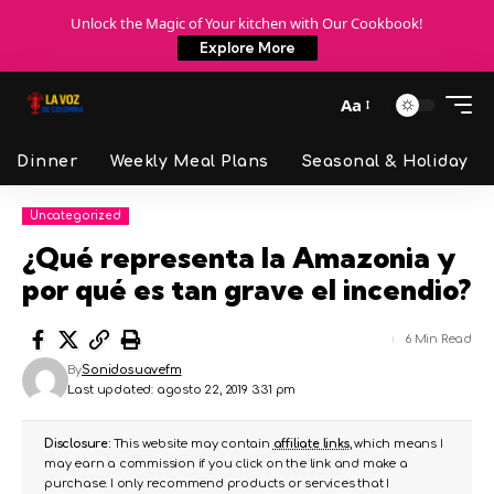
Unlock the Magic of Your kitchen with Our Cookbook!
Explore More
Aa
Dinner
Weekly Meal Plans
Seasonal & Holiday
Uncategorized
¿Qué representa la Amazonia y
por qué es tan grave el incendio?
6 Min Read
By
Sonidosuavefm
Last updated: agosto 22, 2019 3:31 pm
Disclosure:
This website may contain
affiliate links
, which means I
may earn a commission if you click on the link and make a
purchase. I only recommend products or services that I