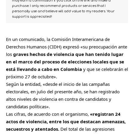
may earn a commission if you click on the link and make a
purchase. I only recommend products or services that I
personally use and believe will add value to my readers. Your
support is appreciated!
En un comunicado, la
Comisión Interamericana de
Derechos Humanos (CIDH)
expresó «su preocupación ante
los
graves hechos de violencia que han tenido lugar
en el marco del proceso de elecciones locales que se
está llevando a cabo en Colombia
y que se celebrarán el
próximo 27 de octubre».
Según la entidad, «desde el inicio de las campañas
electorales, en julio del presente año, se han registrado
altos niveles de violencia en contra de candidatos y
candidatas políticas».
Las cifras, de acuerdo con el organismo,
«registran 24
actos de violencia, entre los que destacan amenazas,
secuestros y atentados.
Del total de las agresiones