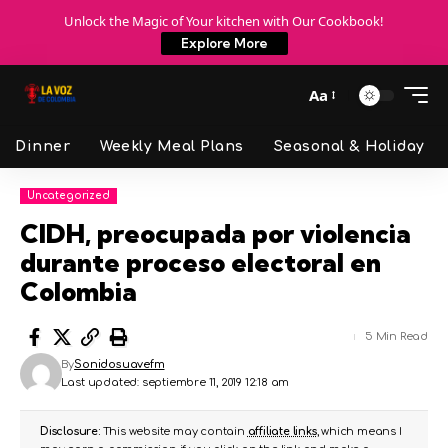
Unlock the Magic of Your kitchen with Our Cookbook!
Explore More
Aa
Dinner
Weekly Meal Plans
Seasonal & Holiday
Uncategorized
CIDH, preocupada por violencia
durante proceso electoral en
Colombia
5 Min Read
By
Sonidosuavefm
Last updated: septiembre 11, 2019 12:18 am
Disclosure:
This website may contain
affiliate links
, which means I