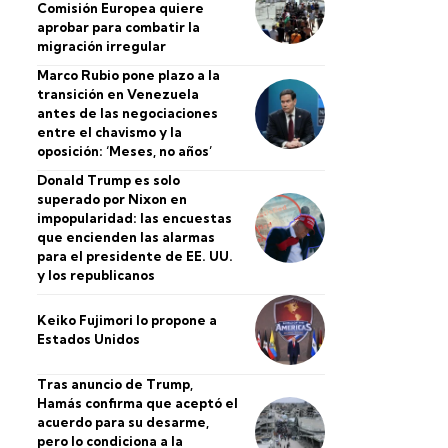
Comisión Europea quiere
aprobar para combatir la
migración irregular
Marco Rubio pone plazo a la
transición en Venezuela
antes de las negociaciones
entre el chavismo y la
oposición: ‘Meses, no años’
Donald Trump es solo
superado por Nixon en
impopularidad: las encuestas
que encienden las alarmas
para el presidente de EE. UU.
y los republicanos
Keiko Fujimori lo propone a
Estados Unidos
Tras anuncio de Trump,
Hamás confirma que aceptó el
acuerdo para su desarme,
pero lo condiciona a la