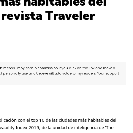
más habitables del
revista Traveler
ch means I may earn a commission if you click on the link and make a
I personally use and believe will add value to my readers. Your support
blicación con el top 10 de las ciudades más habitables del
ability Index 2019, de la unidad de inteligencia de ‘The