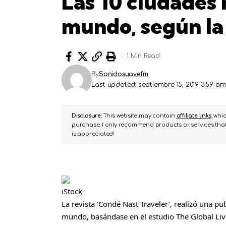
Las 10 ciudades 
mundo, según la 
1 Min Read
By
Sonidosuavefm
Last updated: septiembre 15, 2019 3:59 am
Disclosure:
This website may contain
affiliate links
, whi
purchase. I only recommend products or services that 
is appreciated!
iStock
La revista ‘Condé Nast Traveler’, realizó una pu
mundo, basándase en el estudio The Global Live