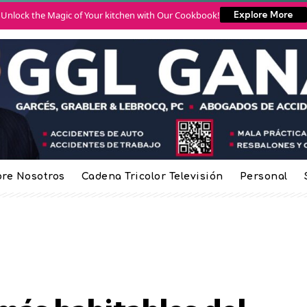
Unlock the Magic of Your kitchen with Our Cookbook!
Explore More
re Nosotros
Cadena Tricolor Televisión
Personal