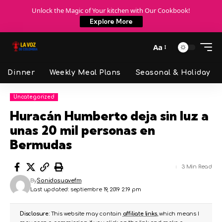
Unlock the Magic of Your kitchen with Our Cookbook!
Explore More
Aa
Dinner
Weekly Meal Plans
Seasonal & Holiday
Uncategorized
Huracán Humberto deja sin luz a
unas 20 mil personas en
Bermudas
3 Min Read
By
Sonidosuavefm
Last updated: septiembre 19, 2019 2:19 pm
Disclosure:
This website may contain
affiliate links
, which means I