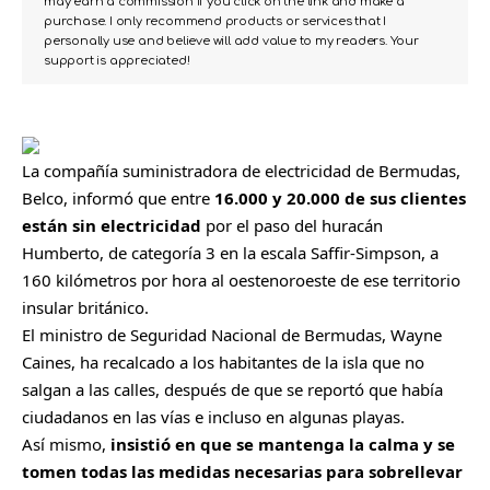
may earn a commission if you click on the link and make a
purchase. I only recommend products or services that I
personally use and believe will add value to my readers. Your
support is appreciated!
La compañía suministradora de electricidad de Bermudas,
Belco, informó que entre
16.000 y 20.000 de sus clientes
están sin electricidad
por el paso del
huracán
Humberto
, de categoría 3 en la escala Saffir-Simpson, a
160 kilómetros por hora al oestenoroeste de ese territorio
insular británico.
El ministro de Seguridad Nacional de Bermudas, Wayne
Caines, ha recalcado a los habitantes de la isla que no
salgan a las calles, después de que se reportó que había
ciudadanos en las vías e incluso en algunas playas.
Así mismo,
insistió en que se mantenga la calma y se
tomen todas las medidas necesarias para sobrellevar