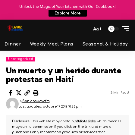
Unlock the Magic of Your kitchen with Our Cookbook!
Explore More
Aa
Dinner
Weekly Meal Plans
Seasonal & Holiday
Uncategorized
Un muerto y un herido durante
protestas en Haití
3 Min Read
By
Sonidosuavefm
Last updated: octubre 17, 2019 10:26 pm
Disclosure:
This website may contain
affiliate links
, which means I
may earn a commission if you click on the link and make a
purchase. I only recommend products or services that I