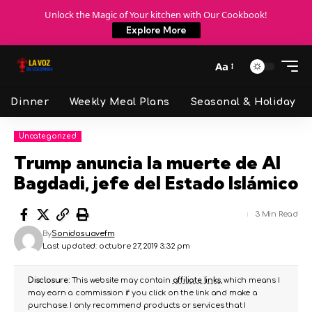
Unlock the Magic of Your kitchen with Our Cookbook!
Explore More
Aa
Dinner
Weekly Meal Plans
Seasonal & Holiday
Uncategorized
Trump anuncia la muerte de Al
Bagdadi, jefe del Estado Islámico
3 Min Read
By
Sonidosuavefm
Last updated: octubre 27, 2019 3:32 pm
Disclosure:
This website may contain
affiliate links
, which means I
may earn a commission if you click on the link and make a
purchase. I only recommend products or services that I