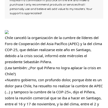
may earn a commission if you click on the link and make a
purchase. I only recommend products or services that I
personally use and believe will add value to my readers. Your
support is appreciated!
Chile canceló la organización de la cumbre de líderes del
Foro de Cooperación del Asia Pacífico (APEC) y la del clima
COP-25, que debían realizarse este año en Santiago,
debido a la crisis social, informó este miércoles el
presidente Sebastián Piñera.
(Lea también:
¿Por qué Piñera no logra aplacar la crisis en
Chile?
)
«Nuestro gobierno, con profundo dolor, porque éste es un
dolor para Chile, ha resuelto no realizar la cumbre de APEC
(…) y tampoco la cumbre de la COP-25», dijo el Piñera,
sobre la reunión comercial que se iba a hacer en Santiago,
entre el 16 y 17 de noviembre, y la del clima, entre el 2 y