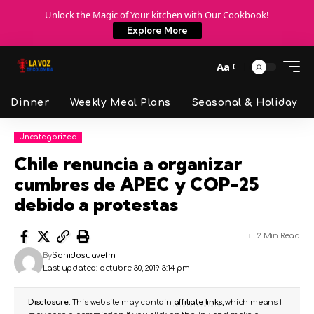
Unlock the Magic of Your kitchen with Our Cookbook!
Explore More
Aa
Dinner
Weekly Meal Plans
Seasonal & Holiday
Uncategorized
Chile renuncia a organizar
cumbres de APEC y COP-25
debido a protestas
2 Min Read
By
Sonidosuavefm
Last updated: octubre 30, 2019 3:14 pm
Disclosure:
This website may contain
affiliate links
, which means I