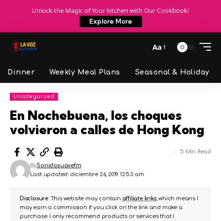
Unlock the Magic of Your kitchen with Our Cookbook!
Explore More
Aa
Dinner
Weekly Meal Plans
Seasonal & Holiday
Uncategorized
En Nochebuena, los choques
volvieron a calles de Hong Kong
5 Min Read
By
Sonidosuavefm
Last updated: diciembre 26, 2019 12:53 am
Disclosure:
This website may contain
affiliate links
, which means I
may earn a commission if you click on the link and make a
purchase. I only recommend products or services that I