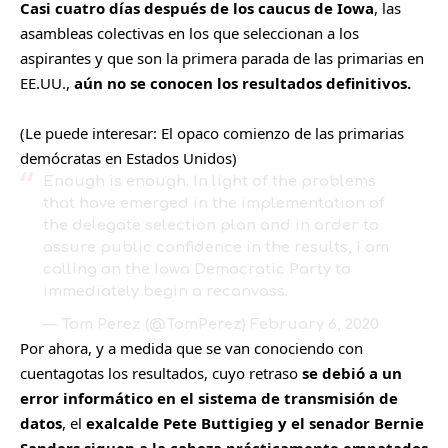
Casi cuatro días después de los caucus de Iowa
, las
asambleas colectivas en los que seleccionan a los
aspirantes y que son la primera parada de las primarias en
EE.UU.,
aún no se conocen los resultados definitivos.
(Le puede interesar:
El opaco comienzo de las primarias
demócratas en Estados Unidos
)
Enough is enough. In light of the problems
that have emerged in the implementation of
the delegate selection plan and in order to
assure public confidence in the results, I am
calling on the Iowa Democratic Party to
immediately begin a recanvass.
— Tom Perez (@TomPerez)
February 6, 2020
Por ahora, y a medida que se van conociendo con
cuentagotas los resultados, cuyo retraso
se debió a un
error informático en el sistema de transmisión de
datos
, el
exalcalde Pete Buttigieg y el senador Bernie