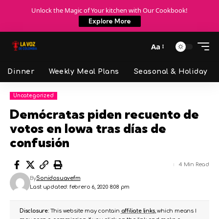
Unlock the Magic of Your kitchen with Our Cookbook!
Explore More
Aa
Dinner
Weekly Meal Plans
Seasonal & Holiday
Uncategorized
Demócratas piden recuento de
votos en Iowa tras días de
confusión
4 Min Read
By
Sonidosuavefm
Last updated: febrero 6, 2020 8:08 pm
Disclosure:
This website may contain
affiliate links
, which means I