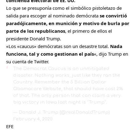
contienda electoral de EE. UU.
Lo que se presuponía como el simbólico pistoletazo de
salida para escoger al nominado demócrata
se convirtió
paradójicamente, en munición y motivo de burla por
parte de los republicanos
, el primero de ellos el
presidente Donald Trump.
«Los «caucus» demócratas son un desastre total.
Nada
funciona, tal y como gestionan el país
«, dijo Trump en
su cuenta de Twitter.
The Democrat Caucus is an unmitigated
disaster. Nothing works, just like they ran the
Country. Remember the 5 Billion Dollar
Obamacare Website, that should have cost 2%
of that. The only person that can claim a very
big victory in Iowa last night is “Trump”.
— Donald J. Trump (@realDonaldTrump)
February 4, 2020
EFE