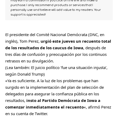
may earn a commission if you click on the link and make a
purchase. I only recommend products or services that I
personally use and believe will add value to my readers. Your
support is appreciated!
El presidente del Comité Nacional Demócrata (DNC, en
inglés), Tom Perez,
urgió este jueves un recuento total
de los resultados de los caucus de Iowa
, después de
tres días de confusión y preocupación por los continuos
retrasos en su divulgación.
(Lea también:
El juicio político ‘fue una situación injusta’,
según Donald Trump
)
«Ya es suficiente. A la luz de los problemas que han
surgido en la implementación del plan de selección de
delegados para asegurar la confianza pública en los
resultados,
insto al Partido Demócrata de Iowa a
comenzar inmediatamente el recuento
«, afirmó Perez
en su cuenta de Twitter.