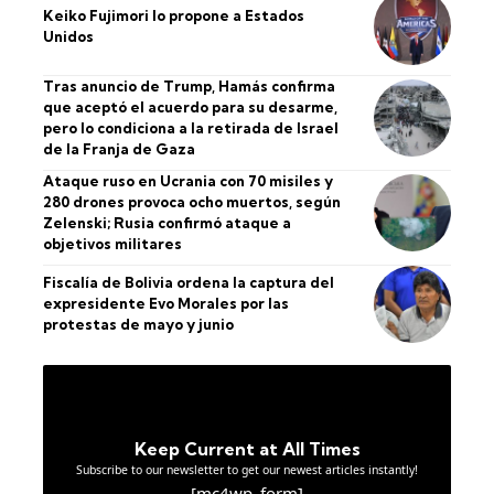
Keiko Fujimori lo propone a Estados
Unidos
Tras anuncio de Trump, Hamás confirma
que aceptó el acuerdo para su desarme,
pero lo condiciona a la retirada de Israel
de la Franja de Gaza
Ataque ruso en Ucrania con 70 misiles y
280 drones provoca ocho muertos, según
Zelenski; Rusia confirmó ataque a
objetivos militares
Fiscalía de Bolivia ordena la captura del
expresidente Evo Morales por las
protestas de mayo y junio
Keep Current at All Times
Subscribe to our newsletter to get our newest articles instantly!
[mc4wp_form]