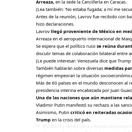
Arreaza,
en la sede la Cancillería en Caracas.
(Lea también:
‘No estaba fugada; a mí me secu
Antes de la reunión, Lavrov fue recibido con bai
hizo declaraciones.
Lavrov
llegó proveniente de México en med
Arreaza en el aeropuerto internacional de Mai
Se espera que el político ruso
se reúna duran
discutir temas de colaboración bilateral entre 
(Le puede interesar:
Venezuela dice que Trump in
También hablarán sobre diversas
medidas para
régimen empeoran la situación socioeconómica
Más de 60 países en el mundo desconocen al r
presidencia interina encabezada por Juan Guai
Una de las naciones que aún mantiene relac
Vladimir Putin manifestó su rechazo a las san
Asimismo, Putin
criticó en reiteradas ocasi
Trump
en la crisis del país.
#VIDEO
| Venezuela y Rusia revisarán 