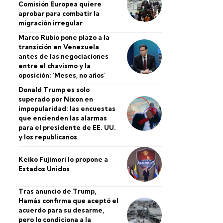
Comisión Europea quiere
aprobar para combatir la
migración irregular
Marco Rubio pone plazo a la
transición en Venezuela
antes de las negociaciones
entre el chavismo y la
oposición: ‘Meses, no años’
Donald Trump es solo
superado por Nixon en
impopularidad: las encuestas
que encienden las alarmas
para el presidente de EE. UU.
y los republicanos
Keiko Fujimori lo propone a
Estados Unidos
Tras anuncio de Trump,
Hamás confirma que aceptó el
acuerdo para su desarme,
pero lo condiciona a la