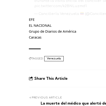
durante la visita oficial del canciller
pic.twitter.com/k2BNLuzmd1
— Cancillería Venezuela
(@Cancille
EFE
EL NACIONAL
Grupo de Diarios de América
Caracas
TAGGED:
Venezuela
Share This Article
PREVIOUS ARTICLE
La muerte del médico que alertó de