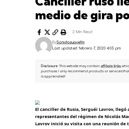
Canciller ruso l
medio de gira p
2 Min Read
By
Sonidosuavefm
Last updated: febrero 7, 2020 4:05 pm
Disclosure:
This website may contain
affiliate links
, whi
purchase. I only recommend products or services that 
is appreciated!
El canciller de Rusia, Serguéi Lavrov, llegó
representantes del régimen de Nicolás M
Lavrov inició su visita con una reunión de 