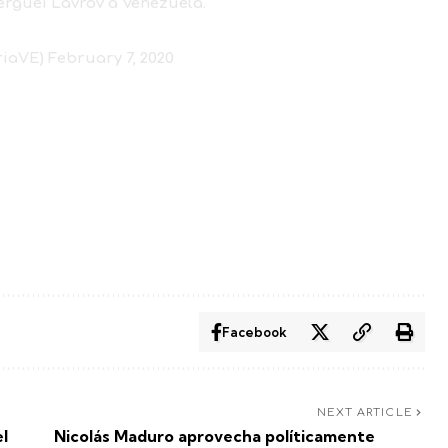
 Serguéi Lavrov a Venezuela.
riaVE)
February 7, 2020
Facebook
NEXT ARTICLE
l
Nicolás Maduro aprovecha políticamente