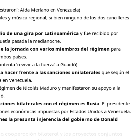
estraron’: Aída Merlano en Venezuela
)
les y música regional, si bien ninguno de los dos cancilleres
io de una gira por Latinoamérica
y fue recibido por
quetía pasada la medianoche.
te la jornada con varios miembros del régimen
para
ambos países.
tenta ‘revivir a la fuerza’ a Guaidó
)
 hacer frente a las sanciones unilaterales
que según el
 en Venezuela.
égimen de Nicolás Maduro y manifestaron su apoyo a la
dó.
iones bilaterales con el régimen es Rusia.
El presidente
ciones económicas impuestas por Estados Unidos a Venezuela.
ones la presunta injerencia del gobierno de Donald
la cooperación bilateral y los proyectos conjuntos