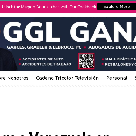
Unlock the Magic of Your kitchen with Our Cookbook!
Explore More
re Nosotros
Cadena Tricolor Televisión
Personal