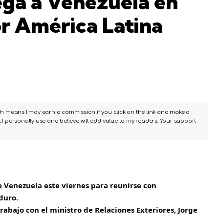
lega a Venezuela en
or América Latina
ch means I may earn a commission if you click on the link and make a
I personally use and believe will add value to my readers. Your support
 a
Venezuela
este viernes para reunirse con
aduro.
trabajo con el ministro de Relaciones Exteriores, Jorge