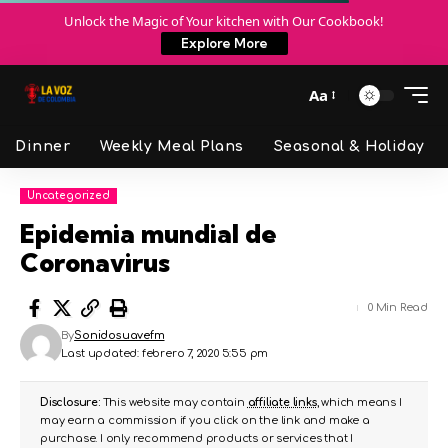
Unlock the Magic of Your kitchen with Our Cookbook!
Explore More
Aa
Dinner
Weekly Meal Plans
Seasonal & Holiday
Uncategorized
Epidemia mundial de
Coronavirus
0 Min Read
By
Sonidosuavefm
Last updated: febrero 7, 2020 5:55 pm
Disclosure:
This website may contain
affiliate links
, which means I
may earn a commission if you click on the link and make a
purchase. I only recommend products or services that I