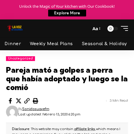
Unlock the Magic of Your kitchen with Our Cookbook!
Explore More
Aa
Dinner
Weekly Meal Plans
Seasonal & Holiday
Uncategorized
Pareja mató a golpes a perra
que había adoptado y luego se la
comió
3 Min Read
By
Sonidosuavefm
Last updated: febrero 13, 2020 6:20 pm
Disclosure:
This website may contain
affiliate links
, which means I