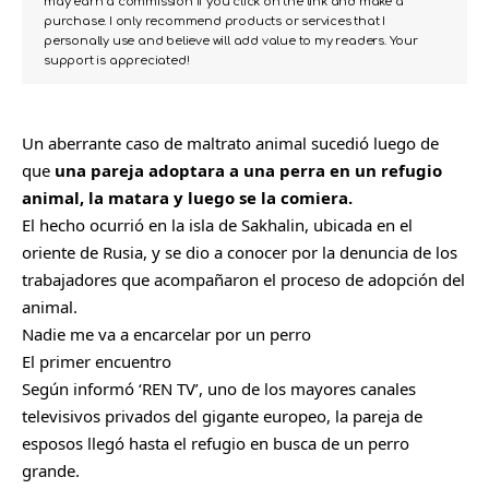
may earn a commission if you click on the link and make a
purchase. I only recommend products or services that I
personally use and believe will add value to my readers. Your
support is appreciated!
Un aberrante caso de
maltrato animal
sucedió luego de
que
una pareja adoptara a una perra en un refugio
animal, la matara y luego se la comiera.
El hecho ocurrió en la isla de Sakhalin, ubicada en el
oriente de
Rusia
, y se dio a conocer por la denuncia de los
trabajadores que acompañaron el proceso de adopción del
animal.
Nadie me va a encarcelar por un perro
El primer encuentro
Según informó ‘REN TV’, uno de los mayores canales
televisivos privados del gigante europeo, la pareja de
esposos llegó hasta el refugio en busca de un perro
grande.