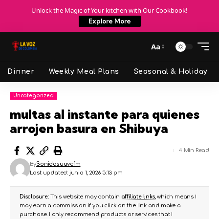
Unlock the Magic of Your kitchen with Our Cookbook!
Explore More
Aa
Dinner
Weekly Meal Plans
Seasonal & Holiday
Uncategorized
multas al instante para quienes
arrojen basura en Shibuya
4 Min Read
By
Sonidosuavefm
Last updated: junio 1, 2026 5:13 pm
Disclosure:
This website may contain
affiliate links
, which means I
may earn a commission if you click on the link and make a
purchase. I only recommend products or services that I