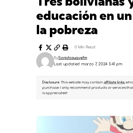
Tres bolivianas y
educación en un
la pobreza
0 Min Read
By
Sonidosuavefm
Last updated: marzo 7, 2024 5:41 pm
Disclosure:
This website may contain
affiliate links
, whi
purchase. I only recommend products or services that 
is appreciated!