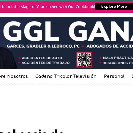
Unlock the Magic of Your kitchen with Our Cookbook!
Explore More
re Nosotros
Cadena Tricolor Televisión
Personal