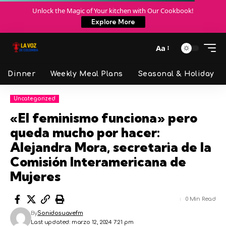
Unlock the Magic of Your kitchen with Our Cookbook!
Explore More
Aa
Dinner
Weekly Meal Plans
Seasonal & Holiday
Uncategorized
«El feminismo funciona» pero
queda mucho por hacer:
Alejandra Mora, secretaria de la
Comisión Interamericana de
Mujeres
0 Min Read
By
Sonidosuavefm
Last updated: marzo 12, 2024 7:21 pm