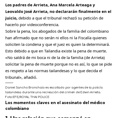
Los padres de Arrieta, Ana Marcela Arteaga y
Leovaldo José Arrieta, no declararán finalmente en el
juicio,
debido a que el tribunal rechazó su petición de
hacerlo por videoconferencia.
Sobre la pena, los abogados de la familia del colombiano
han afirmado que no serán ni ellos ni la Fiscalía quienes
soliciten la condena y que el juez es quien la determinará.
Esto debido a que en Tailandia existe la pena de muerte.
«No saldrá de mi boca ni de la de la familia (de Arrieta)
solicitar la pena de muerte porque no es así, lo que se pide
es respeto a las normas tailandesas y lo que decida el
tribunal», añadió.
Daniel Sancho Bronchalo es escoltado por agentes de la policía
tailandesa durante una recreación del crimen de Edwin Arrieta.
Foto:
EFE/ROYAL THAI POLICE
C
Los momentos claves en el asesinato del médico
colombiano
o
m