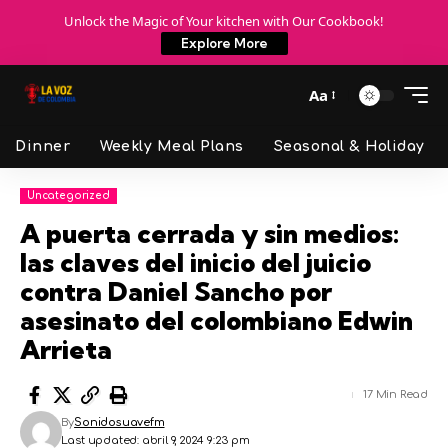
Unlock the Magic of Your kitchen with Our Cookbook!
Explore More
Aa
Dinner
Weekly Meal Plans
Seasonal & Holiday
Uncategorized
A puerta cerrada y sin medios:
las claves del inicio del juicio
contra Daniel Sancho por
asesinato del colombiano Edwin
Arrieta
17 Min Read
By
Sonidosuavefm
Last updated: abril 9, 2024 9:23 pm