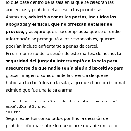
lo que pase dentro de la sala en la que se celebran las
audiencias y prohibió el acceso a los periodistas.
Asimismo,
advirtió a todas las partes, incluidos los
abogados y el fiscal, que no ofrezcan detalles del
proceso,
y aseguró que si se comprueba que se difundió
información se perseguirá a los responsables, quienes
podrían incluso enfrentarse a penas de cárcel.
En un momento de la sesión de este martes, de hecho,
la
seguridad del juzgado interrumpió en la sala para
asegurarse de que nadie tenía algún dispositivo
para
grabar imagen o sonido, ante la creencia de que se
hubieran hecho fotos en la sala, algo que el propio tribunal
admitió que fue una falsa alarma.
Tribunal Provincial de Koh Samui, donde se realiza el juicio del chef
español Daniel Sancho.
Foto:
EFE
C
Según expertos consultados por Efe, la decisión de
o
prohibir informar sobre lo que ocurre durante un juicio