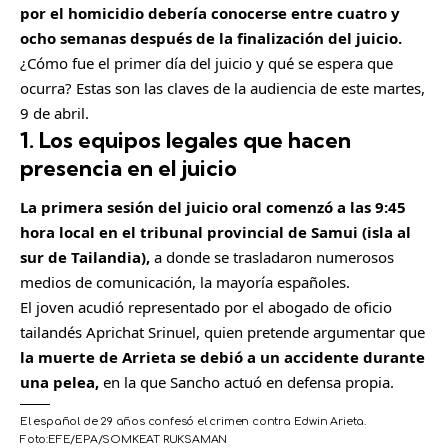
m
por el homicidio debería conocerse entre cuatro y
p
ocho semanas después de la finalización del juicio.
a
¿Cómo fue el primer día del juicio y qué se espera que
r
ocurra? Estas son las claves de la audiencia de este martes,
t
9 de abril.
1. Los equipos legales que hacen
i
r
presencia en el juicio
La primera sesión del juicio oral comenzó a las 9:45
hora local en el tribunal provincial de Samui (isla al
sur de Tailandia),
a donde se trasladaron numerosos
medios de comunicación, la mayoría españoles.
El joven acudió representado por el abogado de oficio
tailandés Aprichat Srinuel, quien pretende argumentar que
la muerte de Arrieta se debió a un accidente durante
una pelea,
en la que Sancho actuó en defensa propia.
El español de 29 años confesó el crimen contra Edwin Arieta.
Foto:
EFE/EPA/SOMKEAT RUKSAMAN