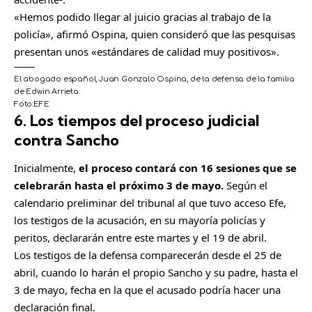
«Hemos podido llegar al juicio gracias al trabajo de la
policía», afirmó Ospina, quien consideró que las pesquisas
presentan unos «estándares de calidad muy positivos».
El abogado español, Juan Gonzalo Ospina, de la defensa de la familia
de Edwin Arrieta.
Foto:
EFE
6. Los tiempos del proceso judicial
C
o
contra Sancho
m
Inicialmente,
el proceso contará con 16 sesiones que se
p
celebrarán hasta el próximo 3 de mayo.
Según el
a
calendario preliminar del tribunal al que tuvo acceso Efe,
r
los testigos de la acusación, en su mayoría policías y
t
peritos, declararán entre este martes y el 19 de abril.
i
Los testigos de la defensa comparecerán desde el 25 de
r
abril, cuando lo harán el propio Sancho y su padre, hasta el
3 de mayo, fecha en la que el acusado podría hacer una
declaración final.