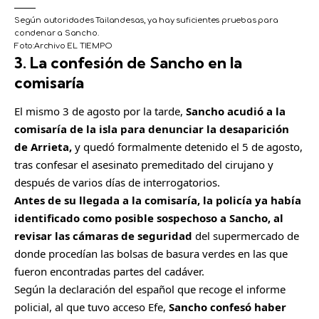
Según autoridades Tailandesas, ya hay suficientes pruebas para
condenar a Sancho.
Foto:
Archivo EL TIEMPO
3. La confesión de Sancho en la
C
o
comisaría
m
El mismo 3 de agosto por la tarde,
Sancho acudió a la
p
comisaría de la isla para denunciar la desaparición
a
de Arrieta,
y quedó formalmente detenido el 5 de agosto,
r
tras confesar el asesinato premeditado del cirujano y
t
después de varios días de interrogatorios.
i
Antes de su llegada a la comisaría, la policía ya había
r
identificado como posible sospechoso a Sancho, al
revisar las cámaras de seguridad
del supermercado de
donde procedían las bolsas de basura verdes en las que
fueron encontradas partes del cadáver.
Según la declaración del español que recoge el informe
policial, al que tuvo acceso Efe,
Sancho confesó haber