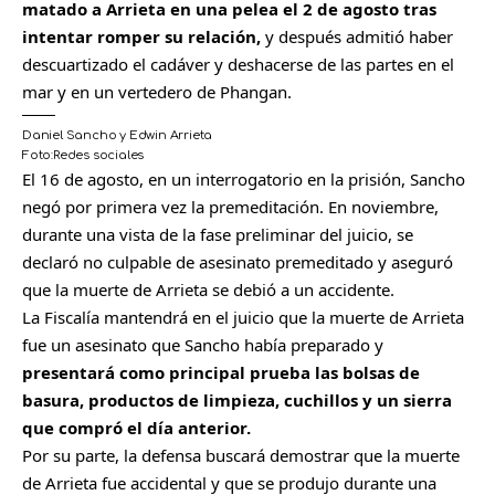
matado a Arrieta en una pelea el 2 de agosto tras
intentar romper su relación,
y después admitió haber
descuartizado el cadáver y deshacerse de las partes en el
mar y en un vertedero de Phangan.
Daniel Sancho y Edwin Arrieta
Foto:
Redes sociales
C
El 16 de agosto, en un interrogatorio en la prisión, Sancho
o
negó por primera vez la premeditación. En noviembre,
m
durante una vista de la fase preliminar del juicio, se
p
declaró no culpable de asesinato premeditado y aseguró
a
que la muerte de Arrieta se debió a un accidente.
r
La Fiscalía mantendrá en el juicio que la muerte de Arrieta
t
fue un asesinato que Sancho había preparado y
i
presentará como principal prueba las bolsas de
r
basura, productos de limpieza, cuchillos y un sierra
que compró el día anterior.
Por su parte, la defensa buscará demostrar que la muerte
de Arrieta fue accidental y que se produjo durante una