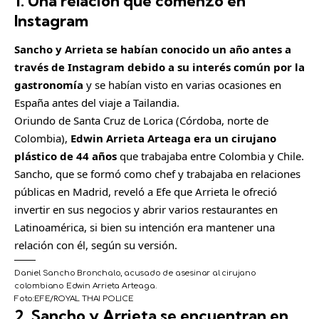
1. Una relación que comenzó en
p
Instagram
a
r
Sancho y Arrieta se habían conocido un año antes a
t
través de Instagram debido a su interés común por la
i
gastronomía
y se habían visto en varias ocasiones en
r
España antes del viaje a Tailandia.
Oriundo de Santa Cruz de Lorica (Córdoba, norte de
Colombia),
Edwin Arrieta Arteaga era un cirujano
plástico de 44 años
que trabajaba entre Colombia y Chile.
Sancho, que se formó como chef y trabajaba en relaciones
públicas en Madrid, reveló a Efe que Arrieta le ofreció
invertir en sus negocios y abrir varios restaurantes en
Latinoamérica, si bien su intención era mantener una
relación con él, según su versión.
Daniel Sancho Bronchalo, acusado de asesinar al cirujano
colombiano Edwin Arrieta Arteaga.
Foto:
EFE/ROYAL THAI POLICE
2. Sancho y Arrieta se encuentran en
C