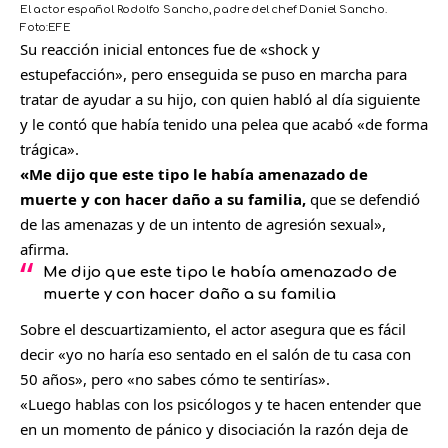
El actor español Rodolfo Sancho, padre del chef Daniel Sancho.
Foto:
EFE
C
Su reacción inicial entonces fue de «shock y
o
estupefacción», pero enseguida se puso en marcha para
m
tratar de ayudar a su hijo, con quien habló al día siguiente
p
y le contó que había tenido una pelea que acabó «de forma
a
trágica».
r
«Me dijo que este tipo le había amenazado de
t
muerte y con hacer daño a su familia,
que se defendió
i
de las amenazas y de un intento de agresión sexual»,
r
afirma.
Me dijo que este tipo le había amenazado de
muerte y con hacer daño a su familia
Sobre el descuartizamiento, el actor asegura que es fácil
decir «yo no haría eso sentado en el salón de tu casa con
50 años», pero «no sabes cómo te sentirías».
«Luego hablas con los psicólogos y te hacen entender que
en un momento de pánico y disociación la razón deja de