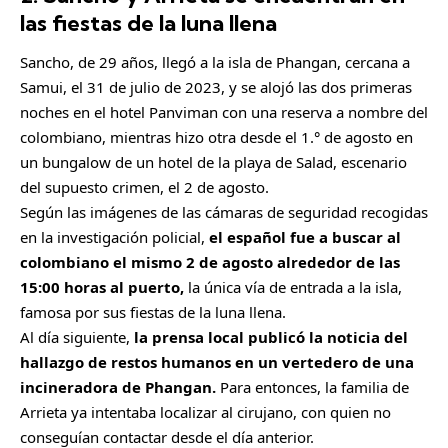
o
las fiestas de la luna llena
m
Sancho, de 29 años, llegó a la isla de Phangan, cercana a
p
Samui, el 31 de julio de 2023, y se alojó las dos primeras
a
noches en el hotel Panviman con una reserva a nombre del
r
colombiano, mientras hizo otra desde el 1.° de agosto en
t
un bungalow de un hotel de la playa de Salad, escenario
i
del supuesto crimen, el 2 de agosto.
r
Según las imágenes de las cámaras de seguridad recogidas
en la investigación policial,
el español fue a buscar al
colombiano el mismo 2 de agosto alrededor de las
15:00 horas al puerto,
la única vía de entrada a la isla,
famosa por sus fiestas de la luna llena.
Al día siguiente,
la prensa local publicó la noticia del
hallazgo de restos humanos en un vertedero de una
incineradora de Phangan.
Para entonces, la familia de
Arrieta ya intentaba localizar al cirujano, con quien no
conseguían contactar desde el día anterior.