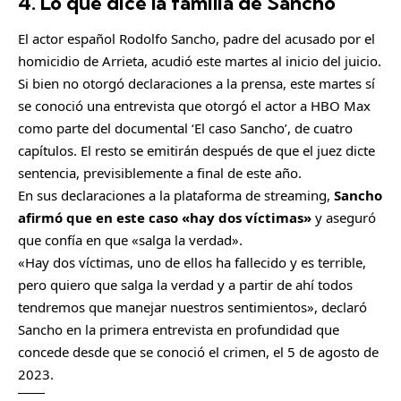
4. Lo que dice la familia de Sancho
C
o
El actor español Rodolfo Sancho, padre del acusado por el
m
homicidio de Arrieta, acudió este martes al inicio del juicio.
p
Si bien no otorgó declaraciones a la prensa, este martes sí
a
se conoció una entrevista que otorgó el actor a HBO Max
r
como parte del documental ‘El caso Sancho’, de cuatro
t
capítulos. El resto se emitirán después de que el juez dicte
i
sentencia, previsiblemente a final de este año.
r
En sus declaraciones a la plataforma de streaming,
Sancho
afirmó que en este caso «hay dos víctimas»
y aseguró
que confía en que «salga la verdad».
«Hay dos víctimas, uno de ellos ha fallecido y es terrible,
pero quiero que salga la verdad y a partir de ahí todos
tendremos que manejar nuestros sentimientos», declaró
Sancho en la primera entrevista en profundidad que
concede desde que se conoció el crimen, el 5 de agosto de
2023.