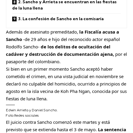
2. Sancho y Arrieta se encuentran en las fiestas
de la luna llena
3. La confesión de Sancho en la comisaría
Además de asesinato premeditado,
la Fiscalía acusa a
Sancho
-de 29 años e hijo del reconocido actor español
Rodolfo Sancho-
de los delitos de ocultación del
cadáver y destrucción de documentación ajena,
por el
pasaporte del colombiano.
Si bien en un primer momento Sancho aceptó haber
cometido el crimen, en una vista judicial en noviembre se
declaró no culpable del homicidio, ocurrido a principios de
agosto en la isla vecina de Koh Pha Ngan, conocida por sus
fiestas de luna llena.
Edwin Arrieta y Daniel Sancho.
Foto:
Redes sociales
C
El juicio contra Sancho comenzó este martes y está
o
previsto que se extienda hasta el 3 de mayo.
La sentencia