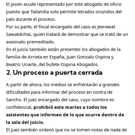
C
El joven acude representado por este abogado de oficio
o
puesto que Tailandia solo permite letrados oriundos del
m
país durante el proceso.
p
Por su parte, el fiscal encargado del caso es Jeerawat
a
Sawatdichai, quien tratará de demostrar que se trató de un
r
asesinato premeditado.
t
En el juicio también están presentes los abogados de la
i
familia de Arrieta en España, Juan Gonzalo Ospina y
r
Beatriz Uriarte, del bufete Ospina Abogados.
2. Un proceso a puerta cerrada
A partir de ahora, los medios se enfrentarán a grandes
dificultades para informar del proceso en contra de
Sancho. El juez encargado del caso, cuyo nombre es
confidencial,
prohibió este martes a todos los
asistentes que informen de lo que ocurre dentro de
la sala del juicio.
El juez también ordenó que no se tomen notas de nada de