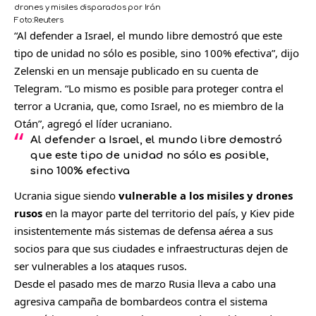
drones y misiles disparados por Irán
Foto:
Reuters
C
“Al defender a Israel, el mundo libre demostró que este
o
tipo de unidad no sólo es posible, sino 100% efectiva”, dijo
m
Zelenski en un mensaje publicado en su cuenta de
p
Telegram. “Lo mismo es posible para proteger contra el
a
terror a Ucrania, que, como Israel, no es miembro de la
r
Otán”, agregó el líder ucraniano.
t
Al defender a Israel, el mundo libre demostró
que este tipo de unidad no sólo es posible,
i
sino 100% efectiva
r
Ucrania sigue siendo
vulnerable a los misiles y drones
rusos
en la mayor parte del territorio del país, y Kiev pide
insistentemente más sistemas de defensa aérea a sus
socios para que sus ciudades e infraestructuras dejen de
ser vulnerables a los ataques rusos.
Desde el pasado mes de marzo Rusia lleva a cabo una
agresiva campaña de bombardeos contra el sistema