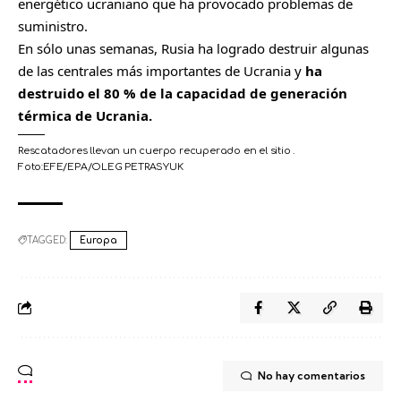
energético ucraniano que ha provocado problemas de
suministro.
En sólo unas semanas, Rusia ha logrado destruir algunas
de las centrales más importantes de Ucrania y
ha
destruido el 80 % de la capacidad de generación
térmica
de Ucrania.
Rescatadores llevan un cuerpo recuperado en el sitio .
Foto:
EFE/EPA/OLEG PETRASYUK
C
o
m
TAGGED:
Europa
p
a
r
t
i
r
No hay comentarios