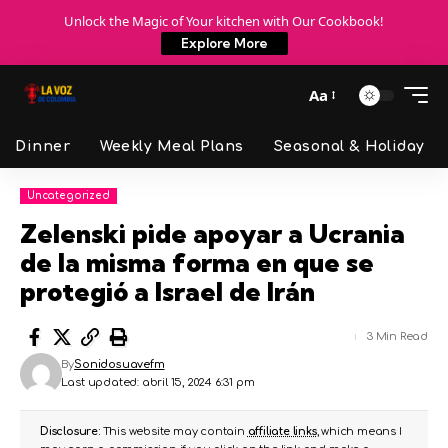
Unlock the Magic of Your kitchen with Our Cookbook!
Explore More
Aa
Dinner
Weekly Meal Plans
Seasonal & Holiday
Uncategorized
Zelenski pide apoyar a Ucrania
de la misma forma en que se
protegió a Israel de Irán
3 Min Read
By
Sonidosuavefm
Last updated: abril 15, 2024 6:31 pm
Disclosure:
This website may contain
affiliate links
, which means I