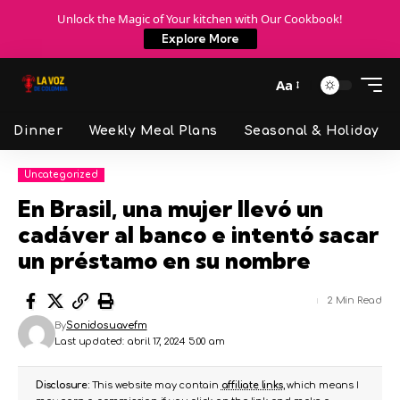
Unlock the Magic of Your kitchen with Our Cookbook!
Explore More
Aa
Dinner
Weekly Meal Plans
Seasonal & Holiday
Uncategorized
En Brasil, una mujer llevó un
cadáver al banco e intentó sacar
un préstamo en su nombre
2 Min Read
By
Sonidosuavefm
Last updated: abril 17, 2024 5:00 am
Disclosure:
This website may contain
affiliate links
, which means I