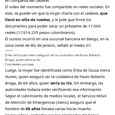
en compañía del cadáver.
El video del momento fue compartido en redes sociales. En
este, se puede ver que la mujer charla con el cadáver,
que
llevó en silla de ruedas
, y le pide que firme los
documentos para poder sacar un préstamo de 17.000
reales (12’614.235 pesos colombianos).
El suceso ocurrió en una sucursal bancaria en Bangu, en la
zona oeste de Río de Janeiro, señaló el medio
G1.
Érika de Souza Vieira aseguró ser la cuidadora de Paulo Roberto
Braga, quien sería su tío.
Foto:
Redes sociales
C
Luego, la mujer fue identificada como Érika de Souza Vieira
o
Nunes, quien aseguró ser la cuidadora de Paulo Roberto
m
Braga, de 68 años, quien
sería su tío.
Sin embargo, las
p
autoridades todavía están verificando esa información.
a
Según el cubrimiento de medios locales, el Servicio Móvil
r
de Atención de Emergencias (Samu) aseguró que el
t
hombre de
68 años
llevaba varias horas muerto.
i
En los videos, grabados por los empleados del banco,