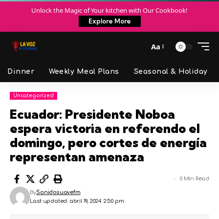
Unlock the Magic of Your kitchen with Our Cookbook!
Explore More
Aa
Dinner
Weekly Meal Plans
Seasonal & Holiday
Uncategorized
Ecuador: Presidente Noboa
espera victoria en referendo el
domingo, pero cortes de energía
representan amenaza
0 Min Read
By
Sonidosuavefm
Last updated: abril 19, 2024 2:50 pm