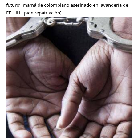
futuro’: mamá de colombiano asesinado en lavandería de
EE. UU.; pide repatriación
).