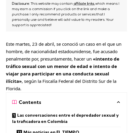
Disclosure:
This website may contain
affiliate links
, which means I
may earn a commission if you click on the link and make a
purchase. I only recommend products or services that I
personally use and believe will add value to my readers. Your
support is appreciated!
Este martes, 23 de abril, se conoció un caso en el que un
hombre, de nacionalidad estadounidense, fue acusado
penalmente por, presuntamente, hacer un
«intento de
tráfico sexual con un menor de edad e intento de
viajar para participar en una conducta sexual
ilícita»
, según la Fiscalía Federal del Distrito Sur de la
Florida.
Contents
Las conversaciones entre el depredador sexual y
la traficadora en Colombia
Más noticias en EL TIEMPO