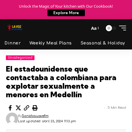
Unlock the Magic of Your kitchen with Our Cookbook!
Explore More
Aa
Dinner
Weekly Meal Plans
Seasonal & Holiday
Uncategorized
El estadounidense que
contactaba a colombiana para
explotar sexualmente a
menores en Medellín
5 Min Read
By
Sonidosuavefm
Last updated: abril 23, 2024 11:13 pm