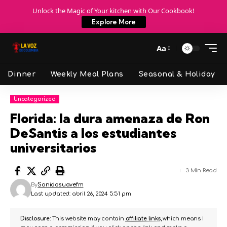
Unlock the Magic of Your kitchen with Our Cookbook!
Explore More
Aa
Dinner
Weekly Meal Plans
Seasonal & Holiday
Uncategorized
Florida: la dura amenaza de Ron
DeSantis a los estudiantes
universitarios
3 Min Read
By
Sonidosuavefm
Last updated: abril 26, 2024 5:51 pm
Disclosure:
This website may contain
affiliate links
, which means I