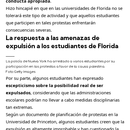
conducta apropiada
.
Hizo hincapié en que en las universidades de Florida no se
tolerará este tipo de actividad y que aquellos estudiantes
que participen en tales protestas enfrentarán
consecuencias severas.
La respuesta a las amenazas de
expulsión a los estudiantes de Florida
La policía de Nueva York ha arrestado a varios estudiantes por su
participación en las protestas a favor de la causa palestina.
Foto:
Getty Images
C
Por su parte, algunos estudiantes han expresado
o
escepticismo sobre la posibilidad real de ser
m
expulsados
, considerando que las administraciones
p
escolares podrían no llevar a cabo medidas disciplinarias
a
tan extremas.
r
Según un documento de planificación de protestas en la
t
Universidad de Princeton, algunos estudiantes creen que la
i
expulsión es altamente improbable y han cuestionado la