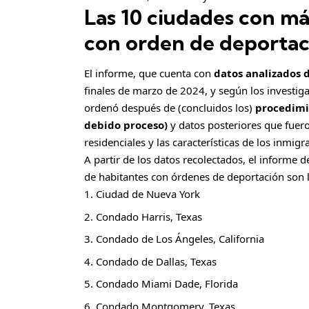
Las 10 ciudades con má
a
r
con orden de deportac
t
i
El informe, que cuenta con
datos analizados 
r
finales de marzo de 2024, y según los investig
ordenó después de (concluidos los)
procedimi
debido proceso)
y datos posteriores que fuer
residenciales y las características de los inmig
A partir de los datos recolectados, el informe 
de habitantes con órdenes de deportación son l
Ciudad de Nueva York
Condado Harris, Texas
Condado de Los Ángeles, California
Condado de Dallas, Texas
Condado Miami Dade, Florida
Condado Montgomery, Texas