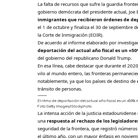
La falta de recursos que sufre la guardia fron
gobierno demócrata del presidente actual, Joe 
inmigrantes que recibieron órdenes de dep
el 1 de octubre y finaliza el 30 de septiembre de
la Corte de Inmigración (EOIR).
De acuerdo al informe elaborado por investiga
deportación del actual año fiscal es un «5
del gobierno del republicano Donald Trump.
En esa línea, cabe destacar que durante el 20
vilo al mundo entero, las fronteras permanecier
notablemente, ya que los países de destino de
tránsito de personas.
El ritmo de deportación del actual año fiscal es un «50%
Foto:
Getty Images/iStockphoto
C
La intensa acción de la justicia estadounidense
o
una
respuesta al rechazo de los legislador
m
seguridad de la frontera, que registró números
p
el último año, con un mayor énfasis en noviem