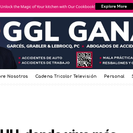
Unlock the Magic of Your kitchen with Our Cookbook!
Explore More
re Nosotros
Cadena Tricolor Televisión
Personal