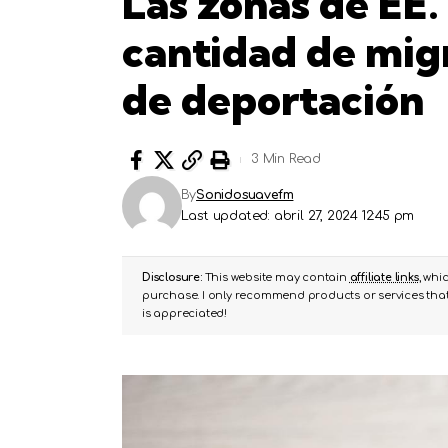
Las zonas de EE
cantidad de mig
de deportación
3 Min Read
By
Sonidosuavefm
Last updated: abril 27, 2024 12:45 pm
Disclosure:
This website may contain
affiliate links
, whi
purchase. I only recommend products or services that 
is appreciated!