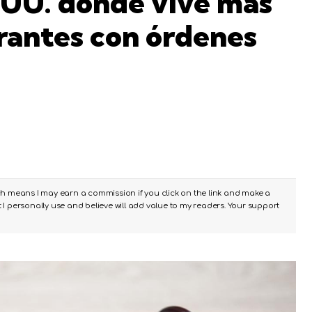
. UU. donde vive más
rantes con órdenes
ch means I may earn a commission if you click on the link and make a
I personally use and believe will add value to my readers. Your support