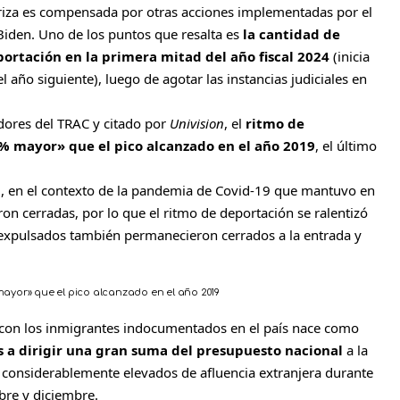
teriza es compensada por otras acciones implementadas por el
Biden. Uno de los puntos que resalta es
la cantidad de
ortación en la primera mitad del año fiscal 2024
(inicia
l año siguiente), luego de agotar las instancias judiciales en
dores del TRAC y citado por
Univision
, el
ritmo de
0% mayor» que el pico alcanzado en el año 2019
, el último
20, en el contexto de la pandemia de Covid-19 que mantuvo en
on cerradas, por lo que el ritmo de deportación se ralentizó
 expulsados también permanecieron cerrados a la entrada y
 mayor» que el pico alcanzado en el año 2019
 con
los inmigrantes indocumentados
en el país nace como
es a dirigir una gran suma del presupuesto nacional
a la
 considerablemente elevados de afluencia extranjera durante
bre y diciembre.