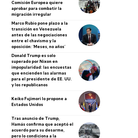
Comisión Europea quiere
aprobar para combatir la
migración irregular
Marco Rubio pone plazo a la
transición en Venezuela
antes de las negociaciones
entre el chavismo y la
oposición: ‘Meses, no años’
Donald Trump es solo
superado por Nixon en
impopularidad: las encuestas
que encienden las alarmas
para el presidente de EE. UU.
y los republicanos
Keiko Fujimori lo propone a
Estados Unidos
Tras anuncio de Trump,
Hamás confirma que aceptó el
acuerdo para su desarme,
pero lo condiciona a la