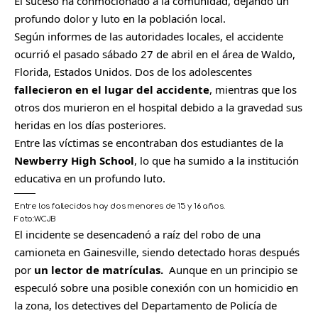
El suceso ha conmocionado a la comunidad, dejando un
profundo dolor y luto en la población local.
Según informes de las autoridades locales, el accidente
ocurrió el pasado sábado 27 de abril en el área de Waldo,
Florida, Estados Unidos. Dos de los adolescentes
fallecieron en el lugar del accidente
, mientras que los
otros dos murieron en el hospital debido a la gravedad sus
heridas en los días posteriores.
Entre las víctimas se encontraban dos estudiantes de la
Newberry High School
, lo que ha sumido a la institución
educativa en un profundo luto.
Entre los fallecidos hay dos menores de 15 y 16 años.
Foto:
WCJB
C
El incidente se desencadenó a raíz del robo de una
o
camioneta en Gainesville, siendo detectado horas después
m
por
un lector de matrículas.
Aunque en un principio se
p
especuló sobre una posible conexión con un homicidio en
a
la zona, los detectives del Departamento de Policía de