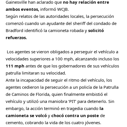
r
Gainesville han aclarado que
no hay relación entre
t
ambos eventos,
informó WCJB.
i
Según relatos de las autoridades locales, la persecución
r
comenzó cuando un ayudante del sheriff del condado de
Bradford identificó la camioneta robada y
solicitó
refuerzos.
Los agentes se vieron obligados a perseguir el vehículo a
velocidades superiores a 100 mph, alcanzando incluso los
111 mph
antes de que los gobernadores de sus vehículos
patrulla limitaran su velocidad.
Ante la incapacidad de seguir el ritmo del vehículo, los
agentes cedieron la persecución a un policía de la Patrulla
de Caminos de Florida, quien finalmente embistió el
vehículo y utilizó una maniobra ‘PIT’ para detenerlo. Sin
embargo, la acción terminó en tragedia cuando
la
camioneta se volcó
y
chocó contra un poste
de
cemento, cobrando la vida de los cuatro jóvenes.