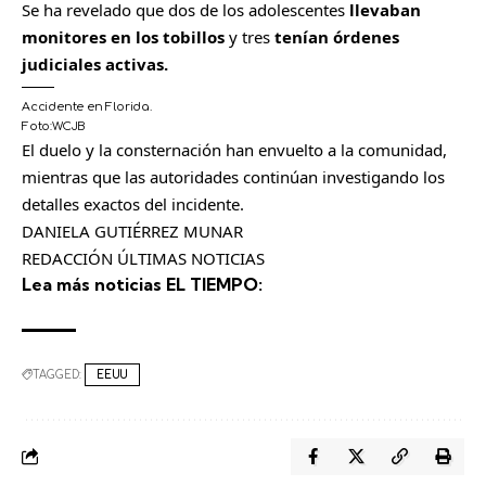
Se ha revelado que dos de los adolescentes
llevaban
monitores en los tobillos
y tres
tenían órdenes
judiciales activas.
Accidente en Florida.
Foto:
WCJB
C
El duelo y la consternación han envuelto a la comunidad,
o
mientras que las autoridades continúan investigando los
m
detalles exactos del incidente.
p
DANIELA GUTIÉRREZ MUNAR
a
​REDACCIÓN ÚLTIMAS NOTICIAS
r
Lea más noticias EL TIEMPO:
t
i
r
TAGGED:
EEUU