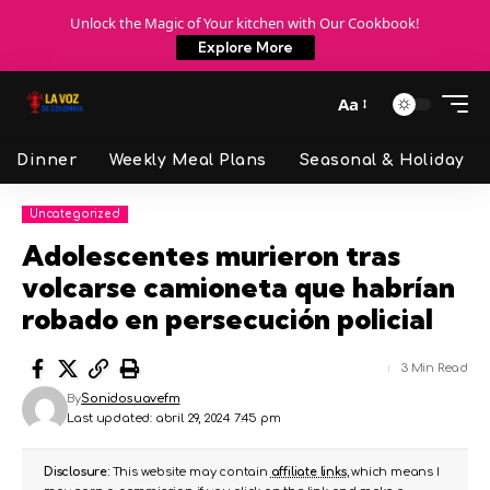
Unlock the Magic of Your kitchen with Our Cookbook!
Explore More
Aa
Dinner
Weekly Meal Plans
Seasonal & Holiday
Uncategorized
Adolescentes murieron tras
volcarse camioneta que habrían
robado en persecución policial
3 Min Read
By
Sonidosuavefm
Last updated: abril 29, 2024 7:45 pm
Disclosure:
This website may contain
affiliate links
, which means I