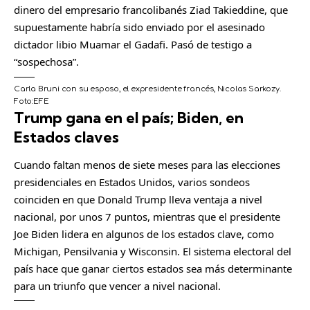
dinero del empresario francolibanés Ziad Takieddine, que
supuestamente habría sido enviado por el asesinado
dictador libio Muamar el Gadafi. Pasó de testigo a
“sospechosa”.
Carla Bruni con su esposo, el expresidente francés, Nicolas Sarkozy.
Foto:
EFE
Trump gana en el país; Biden, en
C
o
Estados claves
m
Cuando faltan menos de siete meses para las elecciones
p
presidenciales en Estados Unidos, varios sondeos
a
coinciden en que Donald Trump lleva ventaja a nivel
r
nacional, por unos 7 puntos, mientras que el presidente
t
Joe Biden lidera en algunos de los estados clave, como
i
Michigan, Pensilvania y Wisconsin. El sistema electoral del
r
país hace que ganar ciertos estados sea más determinante
para un triunfo que vencer a nivel nacional.