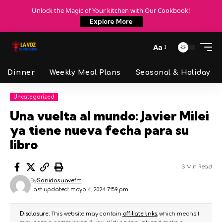
Unlock the Magic of Your kitchen with Our Cookbook!
Explore More
Aa
Dinner
Weekly Meal Plans
Seasonal & Holiday
Uncategorized
Una vuelta al mundo: Javier Milei
ya tiene nueva fecha para su
libro
3 Min Read
By
Sonidosuavefm
Last updated: mayo 4, 2024 7:59 pm
Disclosure:
This website may contain
affiliate links
, which means I