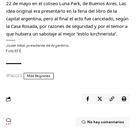
22 de mayo en el coliseo Luna Park, de Buenos Aires. Las
a
idea original era presentarlo en la feria del libro de la
r
capital argentina, pero al final el acto fue cancelado, según
t
la Casa Rosada, por razones de seguridad y por el temor a
i
que hubiera un sabotaje al mejor “estilo kirchnerista”.
r
Javier Milei, presidente de Argentina.
Foto:
EFE
C
o
m
TAGGED:
Más Regiones
p
a
r
t
i
r
No hay comentarios