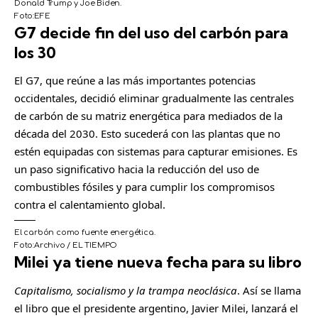
Donald Trump y Joe Biden.
Foto:
EFE
G7 decide fin del uso del carbón para
C
o
los 30
m
El G7, que reúne a las más importantes potencias
p
occidentales, decidió eliminar gradualmente las centrales
a
de carbón de su matriz energética para mediados de la
r
década del 2030. Esto sucederá con las plantas que no
t
estén equipadas con sistemas para capturar emisiones. Es
i
un paso significativo hacia la reducción del uso de
r
combustibles fósiles y para cumplir los compromisos
contra el calentamiento global.
El carbón como fuente energética.
Foto:
Archivo / EL TIEMPO
Milei ya tiene nueva fecha para su libro
C
o
Capitalismo, socialismo y la trampa neoclásica
. Así se llama
m
el libro que el presidente argentino, Javier Milei, lanzará el
p