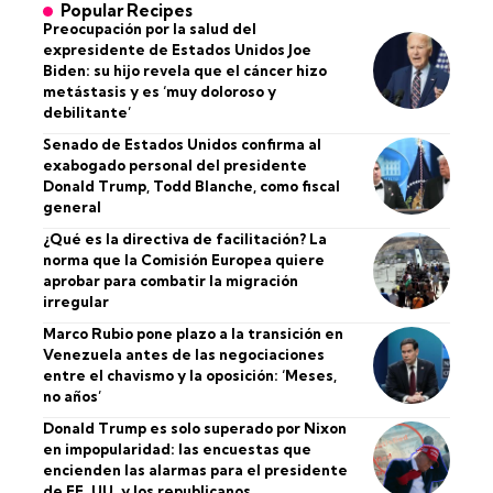
Popular Recipes
Preocupación por la salud del
expresidente de Estados Unidos Joe
Biden: su hijo revela que el cáncer hizo
metástasis y es ‘muy doloroso y
debilitante’
Senado de Estados Unidos confirma al
exabogado personal del presidente
Donald Trump, Todd Blanche, como fiscal
general
¿Qué es la directiva de facilitación? La
norma que la Comisión Europea quiere
aprobar para combatir la migración
irregular
Marco Rubio pone plazo a la transición en
Venezuela antes de las negociaciones
entre el chavismo y la oposición: ‘Meses,
no años’
Donald Trump es solo superado por Nixon
en impopularidad: las encuestas que
encienden las alarmas para el presidente
de EE. UU. y los republicanos