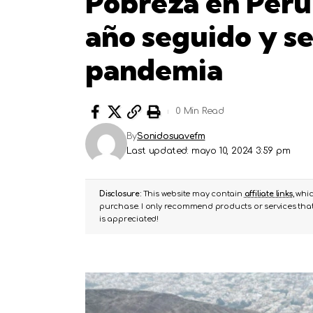
Pobreza en Perú
año seguido y se
pandemia
0 Min Read
By
Sonidosuavefm
Last updated: mayo 10, 2024 3:59 pm
Disclosure:
This website may contain
affiliate links
, whi
purchase. I only recommend products or services that 
is appreciated!