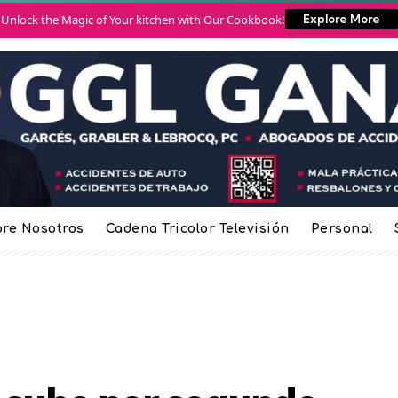
Unlock the Magic of Your kitchen with Our Cookbook!
Explore More
re Nosotros
Cadena Tricolor Televisión
Personal