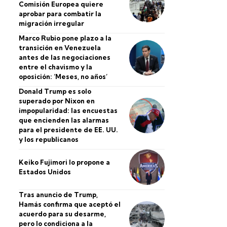
Comisión Europea quiere
aprobar para combatir la
migración irregular
Marco Rubio pone plazo a la
transición en Venezuela
antes de las negociaciones
entre el chavismo y la
oposición: ‘Meses, no años’
Donald Trump es solo
superado por Nixon en
impopularidad: las encuestas
que encienden las alarmas
para el presidente de EE. UU.
y los republicanos
Keiko Fujimori lo propone a
Estados Unidos
Tras anuncio de Trump,
Hamás confirma que aceptó el
acuerdo para su desarme,
pero lo condiciona a la