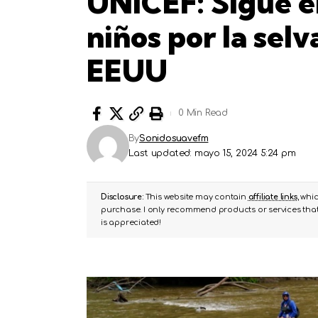
UNICEF: Sigue en
niños por la sel
EEUU
0 Min Read
By
Sonidosuavefm
Last updated: mayo 15, 2024 5:24 pm
Disclosure:
This website may contain
affiliate links
, whi
purchase. I only recommend products or services that 
is appreciated!