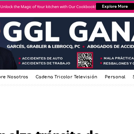
Unlock the Magic of Your kitchen with Our Cookbook!
Explore More
re Nosotros
Cadena Tricolor Televisión
Personal