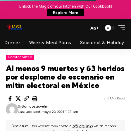
Unlock the Magic of Your kitchen with Our Cookbook!
Explore More
Aa
Dinner
Weekly Meal Plans
Seasonal & Holiday
Uncategorized
Al menos 9 muertos y 63 heridos
por desplome de escenario en
mitin electoral en México
0 Min Read
By
Sonidosuavefm
Last updated: mayo 23, 2024 11:05 am
Disclosure:
This website may contain
affiliate links
, which means I