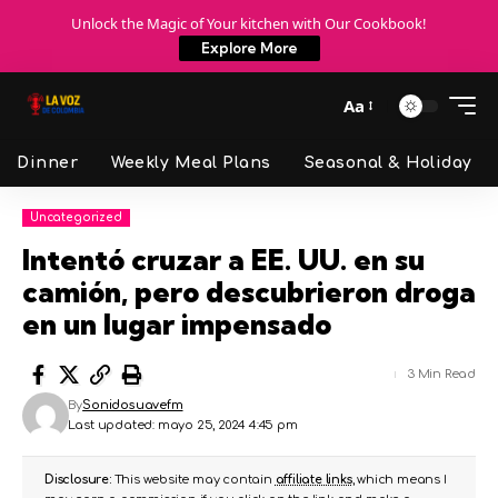
Unlock the Magic of Your kitchen with Our Cookbook!
Explore More
Aa
Dinner
Weekly Meal Plans
Seasonal & Holiday
Uncategorized
Intentó cruzar a EE. UU. en su
camión, pero descubrieron droga
en un lugar impensado
3 Min Read
By
Sonidosuavefm
Last updated: mayo 25, 2024 4:45 pm
Disclosure:
This website may contain
affiliate links
, which means I