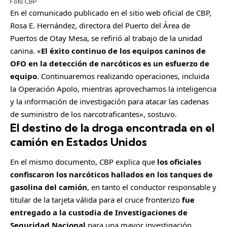
Foto:
CBP
C
En el comunicado publicado en el sitio web oficial de CBP,
o
Rosa E. Hernández, directora del Puerto del Área de
m
Puertos de Otay Mesa, se refirió al trabajo de la unidad
p
canina. «
El éxito continuo de los equipos caninos de
a
OFO en la detección de narcóticos es un esfuerzo de
r
equipo
. Continuaremos realizando operaciones, incluida
t
la Operación Apolo, mientras aprovechamos la inteligencia
i
y la información de investigación para atacar las cadenas
r
de suministro de los narcotraficantes», sostuvo.
El destino de la droga encontrada en el
camión en Estados Unidos
En el mismo documento, CBP explica que
los oficiales
confiscaron los narcóticos hallados en los tanques de
gasolina del camión
, en tanto el conductor responsable y
titular de la tarjeta válida para el cruce fronterizo
fue
entregado a la custodia de Investigaciones de
Seguridad Nacional
para una mayor investigación.