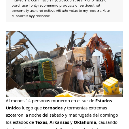
may earn a commission if you click on the link and make a
purchase. I only recommend products or services that I
personally use and believe will add value to my readers. Your
support is appreciated!
Al menos 14 personas murieron en el sur de
Estados
Unido
s luego que
tornados
y tormentas extremas
azotaron la noche del sábado y madrugada del domingo
los estados de
Texas
,
Arkansas
y
Oklahoma
, causando