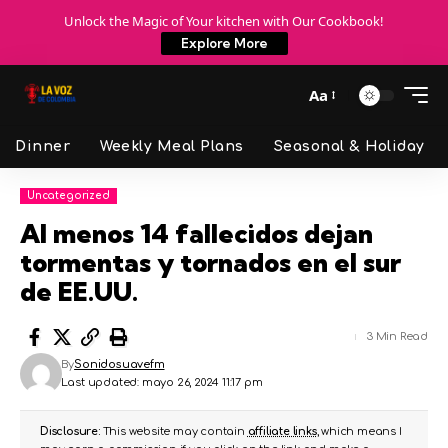
Unlock the Magic of Your kitchen with Our Cookbook!
Explore More
Aa
Dinner
Weekly Meal Plans
Seasonal & Holiday
Uncategorized
Al menos 14 fallecidos dejan
tormentas y tornados en el sur
de EE.UU.
3 Min Read
By
Sonidosuavefm
Last updated: mayo 26, 2024 11:17 pm
Disclosure:
This website may contain
affiliate links
, which means I