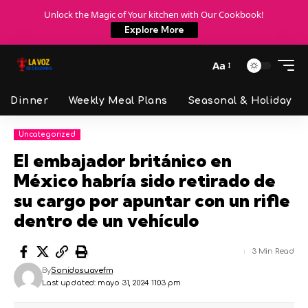
Unlock the Magic of Your kitchen with Our Cookbook!
Explore More
Aa
Dinner
Weekly Meal Plans
Seasonal & Holiday
Uncategorized
El embajador británico en
México habría sido retirado de
su cargo por apuntar con un rifle
dentro de un vehículo
3 Min Read
By
Sonidosuavefm
Last updated: mayo 31, 2024 11:03 pm