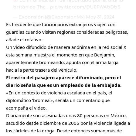
La información fue reportada por el diario
británico The…
pic.twitter.com/DU0PWAbDbS
— Expansión (@ExpansionMx)
May 31, 2024
Es frecuente que funcionarios extranjeros viajen con
guardias cuando visitan regiones consideradas peligrosas,
añade el rotativo.
Un video difundido de manera anónima en la red social X
esta semana muestra el momento en que Benjamin,
aparentemente bromeando, apunta con el arma larga
hacia la parte trasera del vehículo.
El rostro del pasajero aparece difuminado, pero el
diario señala que es un empleado de la embajada.
«En un contexto de violencia escalada en el país, el
diplomático ‘bromea'», señala un comentario que
acompaña el video.
Diariamente son asesinadas unas 80 personas en México,
sacudido desde diciembre de 2006 por la violencia ligada a
los cárteles de la droga. Desde entonces suman más de