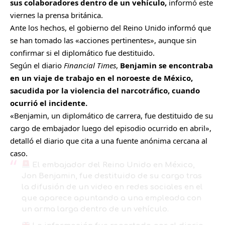
sus colaboradores dentro de un vehículo,
informó este
viernes la prensa británica.
Ante los hechos, el gobierno del Reino Unido informó que
se han tomado las «acciones pertinentes», aunque sin
confirmar si el diplomático fue destituido.
Según el diario
Financial Times
,
Benjamin se encontraba
en un viaje de trabajo en el noroeste de México,
sacudida por la violencia del narcotráfico, cuando
ocurrió el incidente.
«Benjamin, un diplomático de carrera, fue destituido de su
cargo de embajador luego del episodio ocurrido en abril»,
detalló el diario que cita a una fuente anónima cercana al
caso.
El embajador del Reino Unido en México,
Jon Benjamin, fue destituido de su cargo tras
la difusión de un video en redes sociales en el
que aparece apuntando a una empleada con
un arma larga dentro de un vehículo.