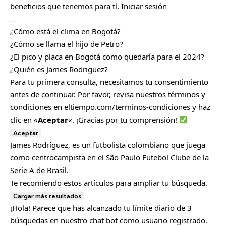
beneficios que tenemos para tí.
Iniciar sesión
C
¿Cómo está el clima en Bogotá?
e
r
¿Cómo se llama el hijo de Petro?
r
¿El pico y placa en Bogotá como quedaría para el 2024?
a
r
¿Quién es James Rodriguez?
Para tu primera consulta, necesitamos tu consentimiento
antes de continuar. Por favor, revisa nuestros términos y
condiciones en
eltiempo.com/terminos-condiciones
y haz
clic en «
Aceptar
«. ¡Gracias por tu comprensión!
Aceptar
James Rodríguez, es un futbolista colombiano que juega
como centrocampista en el São Paulo Futebol Clube de la
Serie A de Brasil.
Te recomiendo estos artículos para ampliar tu búsqueda.
Cargar más resultados
¡Hola! Parece que has alcanzado tu límite diario de 3
búsquedas en nuestro chat bot como usuario registrado.