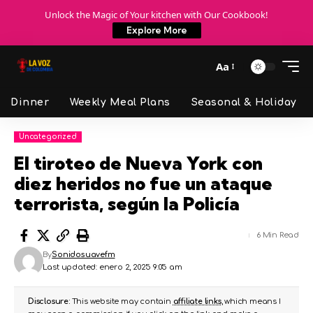
Unlock the Magic of Your kitchen with Our Cookbook!
Explore More
Aa
Dinner
Weekly Meal Plans
Seasonal & Holiday
Uncategorized
El tiroteo de Nueva York con
diez heridos no fue un ataque
terrorista, según la Policía
6 Min Read
By
Sonidosuavefm
Last updated: enero 2, 2025 9:05 am
Disclosure:
This website may contain
affiliate links
, which means I