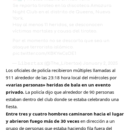
Se reporta tiroteo en la discoteca Amazura
Night Club en el distrito de Queens, Nueva
York.
Hay al menos 11 heridos, se desconocen
víctimas mortales y causa del tiroteo.
Por el momento no se descarta que sea un
ataque terrorista islámico.
pic.twitter.com/KBKYwCsOE1
— 𝙻𝚒𝚋𝚎𝚛𝚝𝚊𝚡 (@The_Libertax)
January 2, 2025
Los oficiales de policía recibieron múltiples llamadas al
911 alrededor de las 23:18 hora local del miércoles por
«varias personas» heridas de bala en un evento
privado.
La policía dijo que alrededor de 90 personas
estaban dentro del club donde se estaba celebrando una
fiesta.
Entre tres y cuatro hombres caminaron hacia el lugar
y abrieron fuego más de 30 veces
en dirección a un
grupo de personas que estaba haciendo fila fuera del