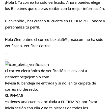
¡Hola
!, Tu correo ha sido verficado. Ahora puedes elegir
los
Boletines
que quieras recibir con la mejor información.
C
Bienvenido
, has creado tu cuenta en EL TIEMPO. Conoce y
e
r
personaliza tu
perfil
.
r
a
r
C
Hola
Clementine
el correo
baxulaft@gmai.com
no ha sido
e
r
verificado.
Verificar Correo
r
a
r
C
e
Cerrar
r
r
a
El correo electrónico de verificación se enviará a
r
clementine@ejemplo.com
Revisa tu bandeja de entrada y si no, en tu carpeta de
correo no deseado.
SI, ENVIAR
Ya tienes una cuenta vinculada a EL TIEMPO, por favor
inicia sesión con ella y no te pierdas de todos los