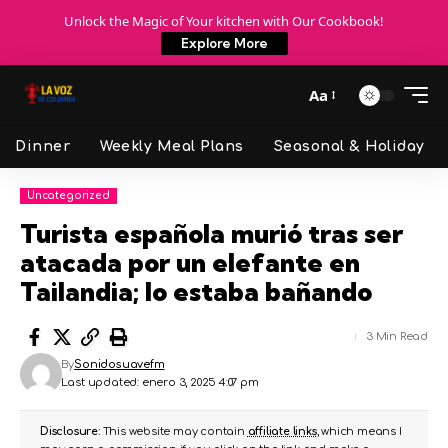
Unlock the Magic of Your kitchen with Our Cookbook!
Explore More
Aa
Dinner
Weekly Meal Plans
Seasonal & Holiday
Uncategorized
Turista española murió tras ser
atacada por un elefante en
Tailandia; lo estaba bañando
3 Min Read
By
Sonidosuavefm
Last updated: enero 3, 2025 4:07 pm
Disclosure:
This website may contain
affiliate links
, which means I