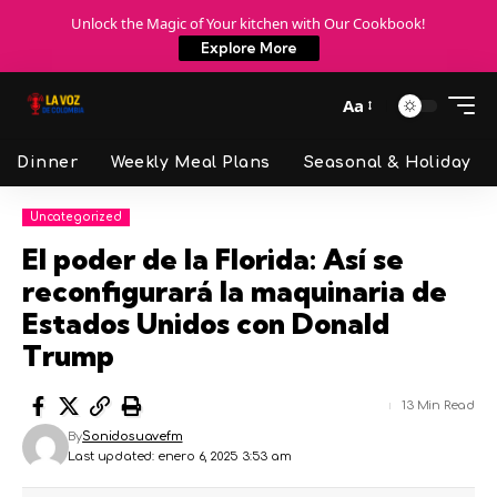
Unlock the Magic of Your kitchen with Our Cookbook!
Explore More
Aa
Dinner
Weekly Meal Plans
Seasonal & Holiday
Uncategorized
El poder de la Florida: Así se
reconfigurará la maquinaria de
Estados Unidos con Donald
Trump
13 Min Read
By
Sonidosuavefm
Last updated: enero 6, 2025 3:53 am