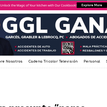
Unlock the Magic of Your kitchen with Our Cookbook!
Explore More
re Nosotros
Cadena Tricolor Televisión
Personal