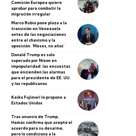
Comisión Europea quiere
aprobar para combatir la
migración irregular
Marco Rubio pone plazo a la
transición en Venezuela
antes de las negociaciones
entre el chavismo y la
oposición: ‘Meses, no años’
Donald Trump es solo
superado por Nixon en
impopularidad: las encuestas
que encienden las alarmas
para el presidente de EE. UU.
y los republicanos
Keiko Fujimori lo propone a
Estados Unidos
Tras anuncio de Trump,
Hamás confirma que aceptó el
acuerdo para su desarme,
pero lo condiciona a la