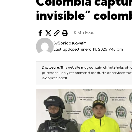
Colombia captur
invisible” colo
0 Min Read
By
Sonidosuavefm
Last updated: enero 14, 2025 9:45 pm
Disclosure:
This website may contain
affiliate links
, whi
purchase. I only recommend products or services that 
is appreciated!