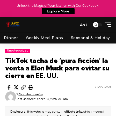
Unlock the Magic of Your kitchen with Our Cookbook!
Explore More
Aa
Dinner
Weekly Meal Plans
Seasonal & Holiday
Uncategorized
TikTok tacha de ‘pura ficción’ la
venta a Elon Musk para evitar su
cierre en EE. UU.
2 Min Read
By
Sonidosuavefm
Last updated: enero 14, 2025 7:00 am
Disclosure:
This website may contain
affiliate links
, which means I